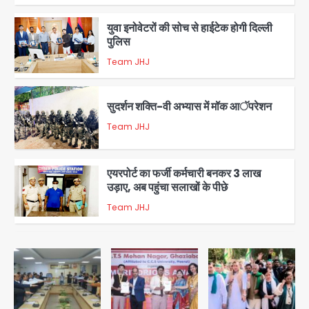
युवा इनोवेटरों की सोच से हाईटेक होगी दिल्ली
पुलिस
Team JHJ
3
सुदर्शन शक्ति-वी अभ्यास में मॉक आॅपरेशन
Team JHJ
4
एयरपोर्ट का फर्जी कर्मचारी बनकर 3 लाख
उड़ाए, अब पहुंचा सलाखों के पीछे
Team JHJ
5
Noida Sector-49: सेक्टर-49 में 18
साल की मेड ने की खुदकुशी, शरीर पर नहीं मिली
कोई बाहरी
Avinash Kumar
1