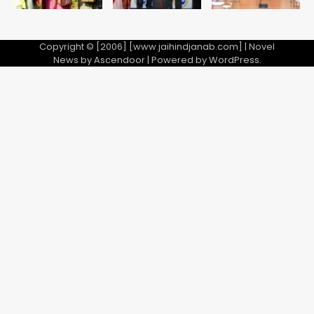
Copyright © [2006] [www.jaihindjanab.com] | Novel
News by
Ascendoor
| Powered by
WordPress
.