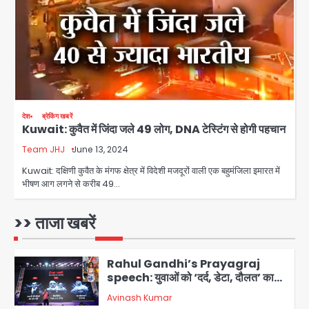
Team JHJ
3
सुदर्शन शक्ति-वी अभ्यास में मॉक आॅपरेशन
Team JHJ
4
एयरपोर्ट का फर्जी कर्मचारी बनकर 3 लाख
देश
ब्रेकिंग खबरें
Kuwait: कुवैत में जिंदा जले 49 लोग, DNA टेस्टिंग से होगी पहचान
उड़ाए, अब पहुंचा सलाखों के पीछे
Team JHJ
June 13, 2024
Team JHJ
5
Kuwait: दक्षिणी कुवैत के मंगफ क्षेत्र में विदेशी मजदूरों वाली एक बहुमंजिला इमारत में
भीषण आग लगने से करीब 49…
Noida Sector-49: सेक्टर-49 में 18
साल की मेड ने की खुदकुशी, शरीर पर नहीं मिली
कोई बाहरी
>> ताजा खबरें
Avinash Kumar
1
Rahul Gandhi’s Prayagraj
speech: युवाओं को ‘दर्द, डेटा, दौलत’ का
संदेश, बीजेपी का वार
Avinash Kumar
2