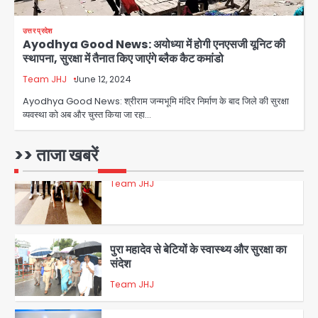
डबल मर्डर का मुख्य साजिशकर्ता क्राइम ब्रांच
उत्तर प्रदेश
के हत्थे
Ayodhya Good News: अयोध्या में होगी एनएसजी यूनिट की
स्थापना, सुरक्षा में तैनात किए जाएंगे ब्लैक कैट कमांडो
Team JHJ
Team JHJ
June 12, 2024
4
Ayodhya Good News: श्रीराम जन्मभूमि मंदिर निर्माण के बाद जिले की सुरक्षा
व्यवस्था को अब और चुस्त किया जा रहा…
रोहित चौधरी गैंग का कुख्यात बदमाश राजस्थान
>> ताजा खबरें
से गिरफ्तार
Team JHJ
5
पुरा महादेव से बेटियों के स्वास्थ्य और सुरक्षा का
संदेश
Team JHJ
1