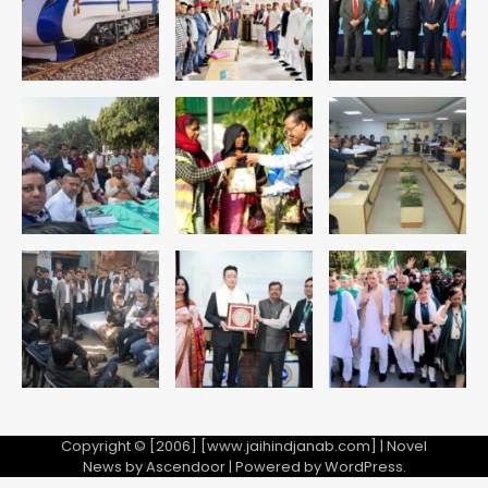
रोहित चौधरी गैंग का कुख्यात बदमाश राजस्थान
से गिरफ्तार
Team JHJ
5
पुरा महादेव से बेटियों के स्वास्थ्य और सुरक्षा का
संदेश
Team JHJ
1
अब पहला स्थान हासिल करना लक्ष्य: डीएम
Team JHJ
2
28 साल बाद कानून के शिकंजे में आया हत्या का
फरार आरोपी
Copyright © [2006] [www.jaihindjanab.com] | Novel
News by
Ascendoor
| Powered by
WordPress
.
Team JHJ