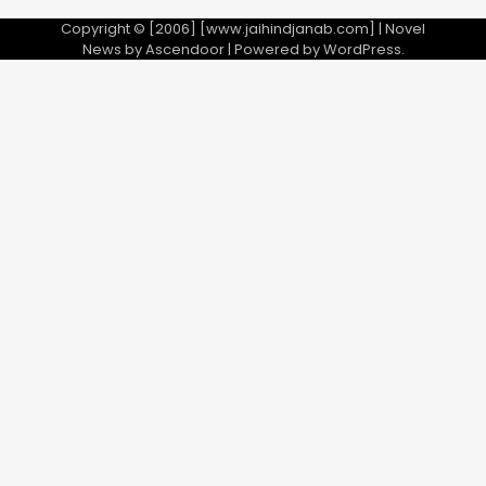
Copyright © [2006] [www.jaihindjanab.com] | Novel
News by
Ascendoor
| Powered by
WordPress
.