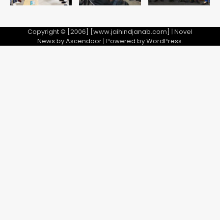
Copyright © [2006] [www.jaihindjanab.com] | Novel
News by
Ascendoor
| Powered by
WordPress
.