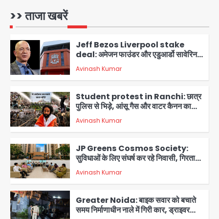
>> ताजा खबरें
Jeff Bezos Liverpool stake
deal: अमेजन फाउंडर और एडुआर्डो सावेरिन
का निवेश
Avinash Kumar
2
Student protest in Ranchi: छात्र
पुलिस से भिड़े, आंसू गैस और वाटर कैनन का
इस्तेमाल
Avinash Kumar
3
JP Greens Cosmos Society:
सुविधाओं के लिए संघर्ष कर रहे निवासी, गिरता
प्लास्टर और कमजोर सुरक्षा बनी बड़ी चुनौती
Avinash Kumar
4
Greater Noida: बाइक सवार को बचाते
समय निर्माणाधीन नाले में गिरी कार, ड्राइवर
बाल-बाल बचा
Avinash Kumar
5