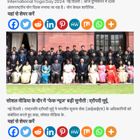
Avinash Kumar
International Yoga Day 2024: नई दिल्ली। आज दुनियाभर में 10वां
2
अंतरराष्ट्रीय योग दिवस मनाया जा रहा है। योग केवल शारीरिक…
यहां से शेयर करें
Student protest in Ranchi: छात्र
पुलिस से भिड़े, आंसू गैस और वाटर कैनन का
इस्तेमाल
Avinash Kumar
3
JP Greens Cosmos Society:
सुविधाओं के लिए संघर्ष कर रहे निवासी, गिरता
प्लास्टर और कमजोर सुरक्षा बनी बड़ी चुनौती
Avinash Kumar
4
Greater Noida: बाइक सवार को बचाते
समय निर्माणाधीन नाले में गिरी कार, ड्राइवर
बाल-बाल बचा
Avinash Kumar
सोशल मीडिया के दौर में ‘फेक न्यूज’ बड़ी चुनौती : द्रौपदी मुर्मू
5
नई दिल्ली। राष्ट्रपति द्रौपदी मुर्मू ने भारतीय सूचना सेवा (आईआईएस) के अधिकारियों को
संबोधित करते हुए कहा, सोशल मीडिया के…
colombia earthquake: रिक्टर
यहां से शेयर करें
स्केल पर 7.4 की तीव्रता, चोको प्रांत में
तबाही, बोगोटा से वेनेजुएला सीमा तक झटके
Avinash Kumar
महसूस
1