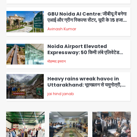
GBU Noida AI Centre: जीबीयू में बनेगा
एआई और ग्रीन स्किल्स सेंटर, यूपी के 15 हजार
युवाओं को मिलेगा फ्री ट्रेनिंग
Avinash Kumar
3
Noida Airport Elevated
Expressway: 50 किमी लंबे एलिवेटेड
एक्सप्रेसवे से दिल्ली-हरियाणा से सीधे जुड़ेगा
मोहम्मद इमरान
4
नोएडा एयरपोर्ट, 4000 करोड़ रुपये की लागत
से बनेगा 6-लेन एक्सप्रेसवे
Heavy rains wreak havoc in
Uttarakhand: भूस्खलन से यमुनोत्री,
केदारनाथ और सिमली-ग्वालदम हाईवे बंद,
jai hind janab
चमोली-उत्तरकाशी में श्रद्धालु फंसे, नदियां खतरे
5
के निशान के पार
Air India Flight Turbulence: हवा
में 5 मिनट तक कांपी फ्लाइट, क्रू मेंबर्स को रीढ़
की हड्डी में गंभीर चोट; नागरिक उड्डयन मंत्री
Avinash Kumar
पहुंचे अस्पताल
1