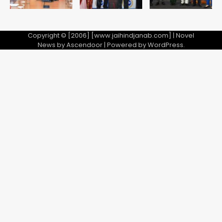
Copyright © [2006] [www.jaihindjanab.com] | Novel
News by
Ascendoor
| Powered by
WordPress
.