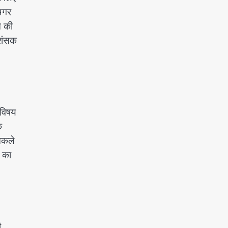
 अगर
म की
रशंसक
स विषय
क
िकले
य का
ी