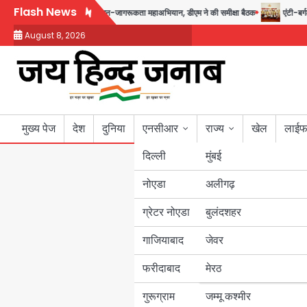
Skip
Flash News
गस्त तक चलेगा जन-जागरूकता महाअभियान, डीएम ने की समीक्षा बैठक
एंटी-बर्गलरी सेल की
to
August 8, 2026
content
मुख्य पेज
देश
दुनिया
एनसीआर
राज्य
खेल
लाईफ
दिल्ली
मुंबई
नोएडा
उत्तर प्रदेश
अलीगढ़
ग्रेटर नोएडा
बुलंदशहर
बिहार
गाजियाबाद
जेवर
पंजाब
फरीदाबाद
मेरठ
हरियाणा
गुरूग्राम
जम्मू कश्मीर