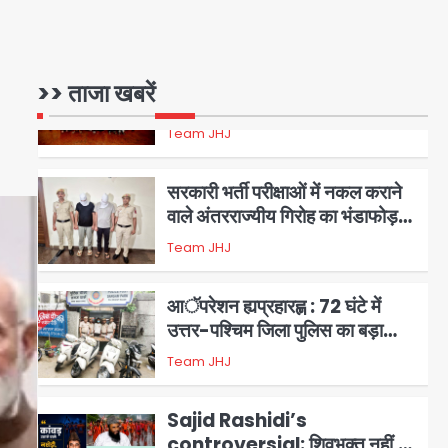
1
एंटी-बर्गलरी सेल की बड़ी कामयाबी,
चोरी के माल की खरीद-फरोख्त करने
>> ताजा खबरें
वाले गिरोह का भंडाफोड़
Team JHJ
2
सरकारी भर्ती परीक्षाओं में नकल कराने
वाले अंतरराज्यीय गिरोह का भंडाफोड़,
मास्टरमाइंड समेत 7 गिरफ्तार
Team JHJ
3
आॅपरेशन ह्यप्रहारह्ण : 72 घंटे में
उत्तर-पश्चिम जिला पुलिस का बड़ा
एक्शन
Team JHJ
4
Sajid Rashidi’s
controversial: शिवभक्त नहीं,
आतंकवादी हैं’, मौलाना का कांवड़ियों पर
Avinash Kumar