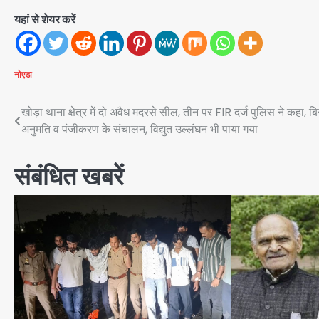
यहां से शेयर करें
नोएडा
Post
खोड़ा थाना क्षेत्र में दो अवैध मदरसे सील, तीन पर FIR दर्ज पुलिस ने कहा, बि
अनुमति व पंजीकरण के संचालन, विद्युत उल्लंघन भी पाया गया
navigation
संबंधित खबरें