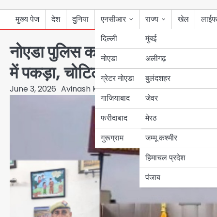
मुख्य पेज
देश
दुनिया
एनसीआर
राज्य
खेल
लाईफ
दिल्ली
मुंबई
नोएडा पुलिस का रियल हीरो: TSI रमेश
नोएडा
उत्तर प्रदेश
अलीगढ़
में पकड़ा, चोटिल होकर भी आरोपी को 
ग्रेटर नोएडा
बुलंदशहर
बिहार
June 3, 2026
Avinash Kumar
गाजियाबाद
जेवर
पंजाब
फरीदाबाद
मेरठ
हरियाणा
गुरूग्राम
जम्मू कश्मीर
हिमाचल प्रदेश
पंजाब