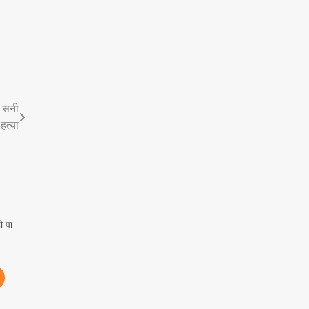
त सनी
हत्या
ो पा