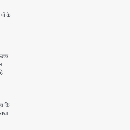
यों के
 उच्च
िम
रहे।
हा कि
ै तथा