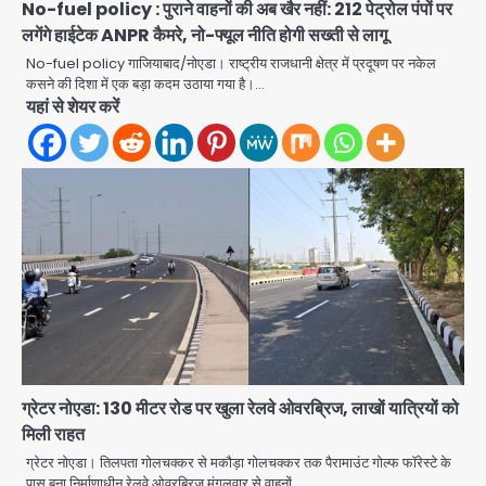
No-fuel policy : पुराने वाहनों की अब खैर नहीं: 212 पेट्रोल पंपों पर
लगेंगे हाईटेक ANPR कैमरे, नो-फ्यूल नीति होगी सख्ती से लागू
No-fuel policy गाजियाबाद/नोएडा। राष्ट्रीय राजधानी क्षेत्र में प्रदूषण पर नकेल
कसने की दिशा में एक बड़ा कदम उठाया गया है।…
यहां से शेयर करें
एंटी-बर्गलरी सेल की बड़ी कामयाबी, चोरी के
माल की खरीद-फरोख्त करने वाले गिरोह का
भंडाफोड़
Team JHJ
2
सरकारी भर्ती परीक्षाओं में नकल कराने वाले
अंतरराज्यीय गिरोह का भंडाफोड़, मास्टरमाइंड
समेत 7 गिरफ्तार
Team JHJ
ग्रेटर नोएडा: 130 मीटर रोड पर खुला रेलवे ओवरब्रिज, लाखों यात्रियों को
3
मिली राहत
आॅपरेशन ह्यप्रहारह्ण : 72 घंटे में उत्तर-पश्चिम
ग्रेटर नोएडा। तिलपता गोलचक्कर से मकौड़ा गोलचक्कर तक पैरामाउंट गोल्फ फॉरेस्टे के
जिला पुलिस का बड़ा एक्शन
पास बना निर्माणाधीन रेलवे ओवरब्रिज मंगलवार से वाहनों…