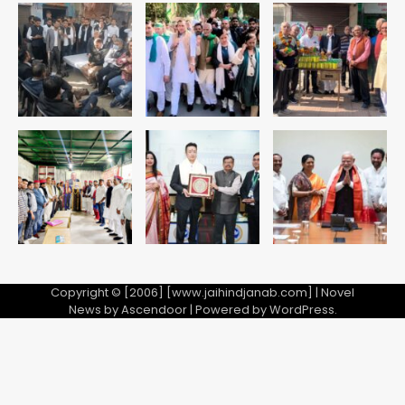
Copyright © [2006] [www.jaihindjanab.com] | Novel
News by
Ascendoor
| Powered by
WordPress
.