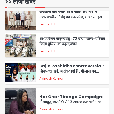
अंतरराज्यीय गिरोह का भंडाफोड़, मास्टरमाइंड
>> ताजा खबरें
समेत 7 गिरफ्तार
Team JHJ
3
आॅपरेशन ह्यप्रहारह्ण : 72 घंटे में उत्तर-पश्चिम
जिला पुलिस का बड़ा एक्शन
Team JHJ
4
Sajid Rashidi’s controversial:
शिवभक्त नहीं, आतंकवादी हैं’, मौलाना का
कांवड़ियों पर विवादित बयान, BJP विधायक ने
Avinash Kumar
कराई FIR, NSA की मांग
5
Har Ghar Tiranga Campaign:
गौतमबुद्धनगर में 9 से 17 अगस्त तक चलेगा जन-
जागरूकता महाअभियान, डीएम ने की समीक्षा
Avinash Kumar
बैठक
1
एंटी-बर्गलरी सेल की बड़ी कामयाबी, चोरी के