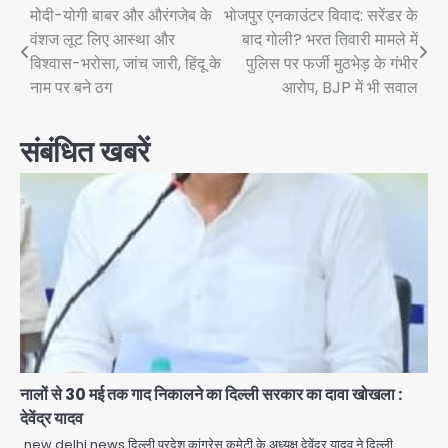
Post
मोदी-योगी बाबर और औरंगजेब के
भोजपुर एनकाउंटर विवाद: सरेंडर के
वंशज लूट लिए आस्था और
बाद गोली? भरत तिवारी मामले में
navigation
विश्वास-भरोसा, जांच जारी, हिंदू के
पुलिस पर फर्जी मुठभेड़ के गंभीर
नाम पर बने ठग
आरोप, BJP में भी सवाल
संबंधित खबरें
Taylor Swift: ट्रंप कैंपेन-व्हाइट हाउस
नालों से 30 मई तक गाद निकालने का दिल्ली सरकार का दावा खोखला :
पोस्ट से हटाए गए गाने, जानें पूरा विवाद
देवेंद्र यादव
Avinash Kumar
new delhi news दिल्ली प्रदेश कांग्रेस कमेटी के अध्यक्ष देवेंद्र यादव ने दिल्ली