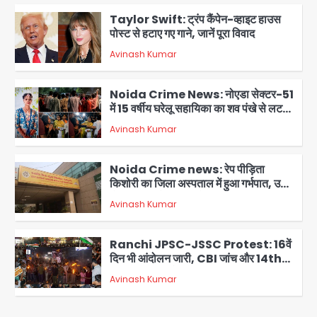
Taylor Swift: ट्रंप कैंपेन-व्हाइट हाउस
पोस्ट से हटाए गए गाने, जानें पूरा विवाद
Avinash Kumar
2
Noida Crime News: नोएडा सेक्टर-51
में 15 वर्षीय घरेलू सहायिका का शव पंखे से लटका
मिला
Avinash Kumar
3
Noida Crime news: रेप पीड़िता
किशोरी का जिला अस्पताल में हुआ गर्भपात, उधर
सेक्टर-49 में महिला को मिली ब्लास्ट की धमकी
Avinash Kumar
4
Ranchi JPSC-JSSC Protest: 16वें
दिन भी आंदोलन जारी, CBI जांच और 14th
Exam रद्द करने की मांग
Avinash Kumar
5