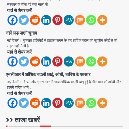
2
सरकार के तीस मई तक नालों से…
यहां से शेयर करें
Noida Crime News: नोएडा सेक्टर-51
में 15 वर्षीय घरेलू सहायिका का शव पंखे से लटका
मिला
Avinash Kumar
3
नहीं लड़ पाएंगे चुनाव
नई दिल्ली। गुजरात हाईकोर्ट से झटका लगने के बाद हार्दिक पटेल को सुप्रीम कोर्ट से भी
Noida Crime news: रेप पीड़िता
राहत नहीं मिली है।…
किशोरी का जिला अस्पताल में हुआ गर्भपात, उधर
यहां से शेयर करें
सेक्टर-49 में महिला को मिली ब्लास्ट की धमकी
Avinash Kumar
4
एनसीआर में आंशिक बदली छाई, आंधी, बारिश के आसार
Ranchi JPSC-JSSC Protest: 16वें
दिन भी आंदोलन जारी, CBI जांच और 14th
नई दिल्ली। दिल्ली और एनसीआर में आज आंशिक बदली छाई हुई है और शाम को आंधी और
Exam रद्द करने की मांग
हल्की बारिश आने…
Avinash Kumar
5
यहां से शेयर करें
Greater Noida Gas
Connection Fraud: बुजुर्ग से वीडियो
कॉल पर 9.77 लाख की साइबर फ्रॉड
>> ताजा खबरें
Avinash Kumar
1