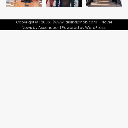
Copyright © [2006] [www.jaihindjanab.com] | Novel
News by
Ascendoor
| Powered by
WordPress
.