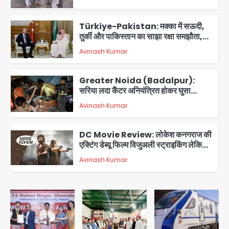
Türkiye-Pakistan: मक्का में सऊदी,
तुर्की और पाकिस्तान का साझा रक्षा समझौता,
जानें इसके मायने
Avinash Kumar
3
Greater Noida (Badalpur):
सरिया लदा कैंटर अनियंत्रित होकर घुसा
किराना दुकान में , ड्राइवर की मौत
Avinash Kumar
4
DC Movie Review: लोकेश कनगराज की
एक्टिंग डेब्यू फिल्म विजुअली स्ट्राइकिंग लेकिन
स्क्रीनप्ले में कमजोर, लेकिन कहानी अधूरी रह
Avinash Kumar
5
गई, 3 स्टार रेटिंग
Felix Hospital Noida: फेलिक्स
हॉस्पिटल और नोएडा लोक मंच की पहल, अब
सिर्फ 30 रुपये में मिलेगी 24 घंटे ऑनलाइन
Avinash Kumar
1
डॉक्टर परामर्श सुविधा
Noida Authority: कर्तव्यनिष्ठा की