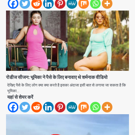
रोडीज सीजन: भूमिका ने पैसे के लिए बनावाए थे शर्मनाक वीडियो
Noida Authority: कर्तव्यनिष्ठा की
देखिए पैसे के लिए लोग क्या क्या करते है इसका अंदाजा इसी बात से लगाया जा सकता है कि
मिसाल, मूसलाधार बारिश के बीच नोएडा
भूमिका…
प्राधिकरण ने संभाला मोर्चा, सेक्टर 105
यहां से शेयर करें
Avinash Kumar
आरडब्ल्यूए ने जताया आभार
2
Türkiye-Pakistan: मक्का में सऊदी,
तुर्की और पाकिस्तान का साझा रक्षा समझौता,
जानें इसके मायने
Avinash Kumar