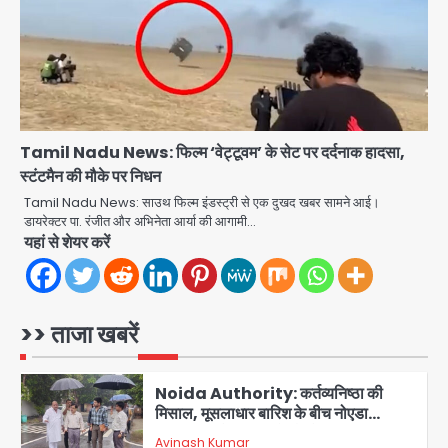
3
Greater Noida (Badalpur):
सरिया लदा कैंटर अनियंत्रित होकर घुसा
किराना दुकान में , ड्राइवर की मौत
Avinash Kumar
4
DC Movie Review: लोकेश कनगराज की
Tamil Nadu News: फिल्म ‘वेट्टूवम’ के सेट पर दर्दनाक हादसा,
एक्टिंग डेब्यू फिल्म विजुअली स्ट्राइकिंग लेकिन
स्टंटमैन की मौके पर निधन
स्क्रीनप्ले में कमजोर, लेकिन कहानी अधूरी रह
Avinash Kumar
Tamil Nadu News: साउथ फिल्म इंडस्ट्री से एक दुखद खबर सामने आई।
5
गई, 3 स्टार रेटिंग
डायरेक्टर पा. रंजीत और अभिनेता आर्या की आगामी…
यहां से शेयर करें
Felix Hospital Noida: फेलिक्स
हॉस्पिटल और नोएडा लोक मंच की पहल, अब
सिर्फ 30 रुपये में मिलेगी 24 घंटे ऑनलाइन
Avinash Kumar
1
डॉक्टर परामर्श सुविधा
>> ताजा खबरें
Noida Authority: कर्तव्यनिष्ठा की
मिसाल, मूसलाधार बारिश के बीच नोएडा
प्राधिकरण ने संभाला मोर्चा, सेक्टर 105
Avinash Kumar
आरडब्ल्यूए ने जताया आभार
2