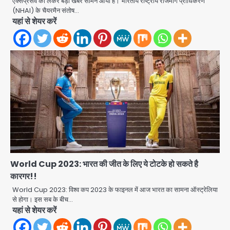
एक्सप्रेसवे को लेकर बड़ी खबर सामने आयी है। भारतीय राष्ट्रीय राजमार्ग प्राधिकरण
(NHAI) के चैयरमैन संतोष…
यहां से शेयर करें
Shaheen Bagh News: बारिश के बाद
शाहीन बाग में जलभराव और गड्ढे, सीवर काम से
World Cup 2023: भारत की जीत के लिए ये टोटके हो सकते है
लोग परेशान
Avinash Kumar
2
कारगर!!
World Cup 2023: विश्व कप 2023 के फाइनल में आज भारत का सामना ऑस्ट्रेलिया
Zepto Dhoom: ग्रेटर नोएडा के धूम
से होगा। इस सब के बीच…
मानिकपुर Zepto वेयरहाउस में वेतन कटौती
यहां से शेयर करें
को लेकर 100 से ज्यादा कर्मचारियों का विरोध
Avinash Kumar
प्रदर्शन
3