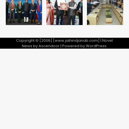
Copyright © [2006] [www.jaihindjanab.com] | Novel
News by
Ascendoor
| Powered by
WordPress
.