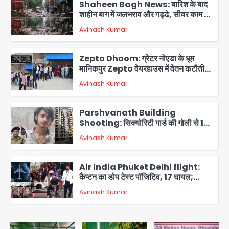
Zepto Dhoom: ग्रेटर नोएडा के धूम
मानिकपुर Zepto वेयरहाउस में वेतन कटौती
को लेकर 100 से ज्यादा कर्मचारियों का विरोध
Avinash Kumar
प्रदर्शन
3
Parshvanath Building
Shooting: सिक्योरिटी गार्ड की गोली से 17
वर्षीय किशोर की मौत
Avinash Kumar
4
Air India Phuket Delhi flight:
कैप्टन का डोप टेस्ट पॉजिटिव, 17 घायल;
DGCA जांच जारी
Avinash Kumar
5
Mamata Banerjee Convoy
Attack: जूते-पत्थर बरसाए, कीचड़ पोता;
बोलीं- ‘माथा फट जाता’
Avinash Kumar
1
Shaheen Bagh News: बारिश के बाद