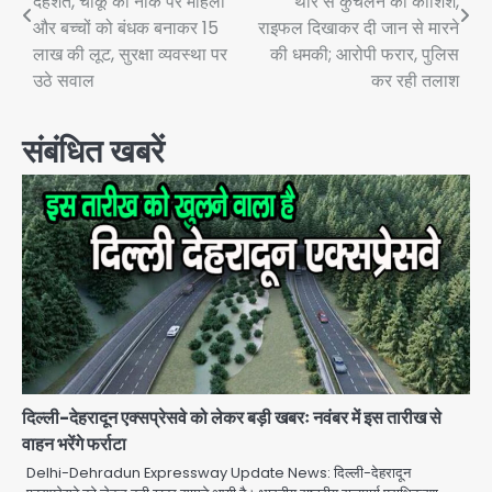
दहशत, चाकू की नोक पर महिला
थार से कुचलने की कोशिश,
और बच्चों को बंधक बनाकर 15
राइफल दिखाकर दी जान से मारने
लाख की लूट, सुरक्षा व्यवस्था पर
की धमकी; आरोपी फरार, पुलिस
उठे सवाल
कर रही तलाश
संबंधित खबरें
दिल्ली-देहरादून एक्सप्रेसवे को लेकर बड़ी खबरः नवंबर में इस तारीख से
वाहन भरेंगे फर्राटा
Delhi-Dehradun Expressway Update News: दिल्ली-देहरादून