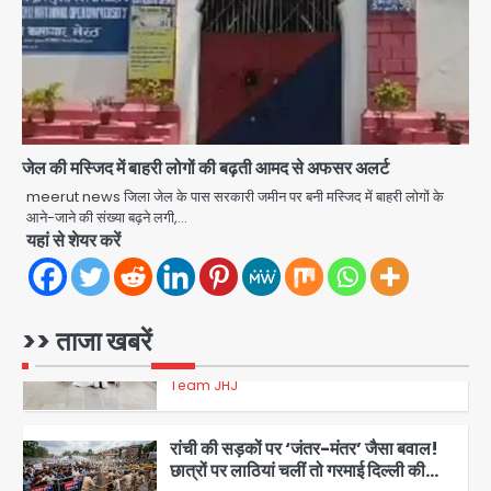
शेयर बाजार में निवेश के नाम पर 4.75 लाख की
ठगी, आरोपी ओडिशा से गिरफ्तार
Team JHJ
3
जेल की मस्जिद में बाहरी लोगों की बढ़ती आमद से अफसर अलर्ट
34 मुकदमों में शामिल वाहन चोर गिरफ्तार, पांच
meerut news जिला जेल के पास सरकारी जमीन पर बनी मस्जिद में बाहरी लोगों के
आने-जाने की संख्या बढ़ने लगी,…
चोरी के दोपहिया बरामद
यहां से शेयर करें
Team JHJ
4
चाइनीज मांझे के खिलाफ दिल्ली पुलिस की बड़ी
>> ताजा खबरें
कार्रवाई, पांच गिरफ्तार
Team JHJ
5
रांची की सड़कों पर ‘जंतर-मंतर’ जैसा बवाल!
छात्रों पर लाठियां चलीं तो गरमाई दिल्ली की
राजनीति—आखिर क्यों चुप हैं शाह और मोदी?
मोहम्मद इमरान