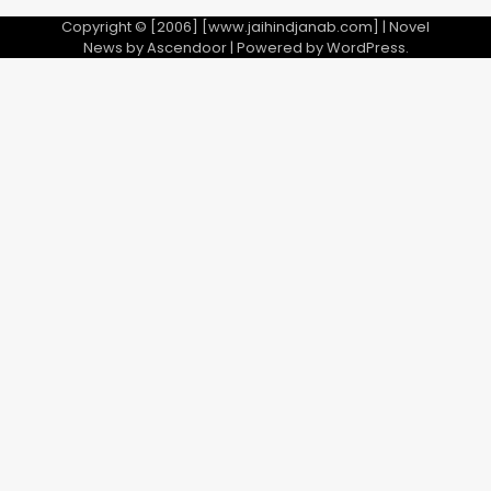
Copyright © [2006] [www.jaihindjanab.com] | Novel
News by
Ascendoor
| Powered by
WordPress
.