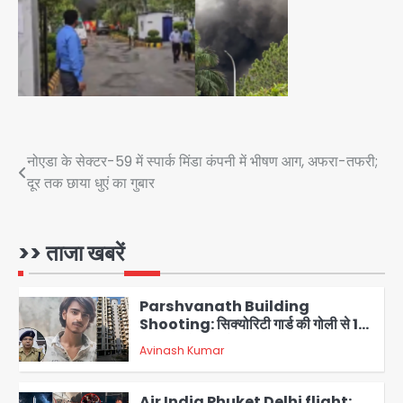
Baramati Airport Plane Crash:
रनवे पर ट्रेनी विमान क्रैश, जांच शुरू
Avinash Kumar
4
पुणे में प्रशिक्षण विमान हादसे का शिकार, कोई
हताहत नहीं
Post
नोएडा के सेक्टर-59 में स्पार्क मिंडा कंपनी में भीषण आग, अफरा-तफरी;
Team JHJ
5
दूर तक छाया धुएं का गुबार
navigation
Zepto Dhoom: ग्रेटर नोएडा के धूम
मानिकपुर Zepto वेयरहाउस में वेतन कटौती
को लेकर 100 से ज्यादा कर्मचारियों का विरोध
>> ताजा खबरें
Avinash Kumar
प्रदर्शन
1
Parshvanath Building
Shooting: सिक्योरिटी गार्ड की गोली से 17
वर्षीय किशोर की मौत
Avinash Kumar
2
Air India Phuket Delhi flight: