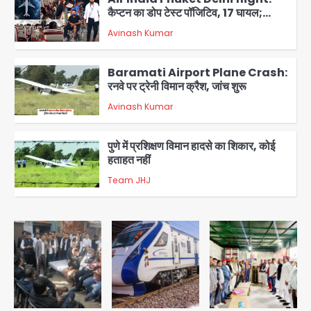
कैप्टन का डोप टेस्ट पॉजिटिव, 17 घायल;
DGCA जांच जारी
Avinash Kumar
3
Baramati Airport Plane Crash:
रनवे पर ट्रेनी विमान क्रैश, जांच शुरू
Avinash Kumar
4
पुणे में प्रशिक्षण विमान हादसे का शिकार, कोई
हताहत नहीं
Team JHJ
5
Zepto Dhoom: ग्रेटर नोएडा के धूम
मानिकपुर Zepto वेयरहाउस में वेतन कटौती
को लेकर 100 से ज्यादा कर्मचारियों का विरोध
Avinash Kumar
प्रदर्शन
1
Parshvanath Building
Shooting: सिक्योरिटी गार्ड की गोली से 17