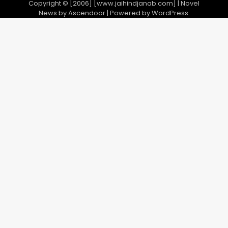
Copyright © [2006] [www.jaihindjanab.com] | Novel
3
News by
Ascendoor
| Powered by
WordPress
.
डबल मर्डर का मुख्य साजिशकर्ता क्राइम ब्रांच
के हत्थे
Team JHJ
4
रोहित चौधरी गैंग का कुख्यात बदमाश राजस्थान
से गिरफ्तार
Team JHJ
5