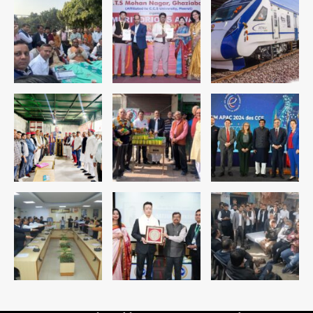
रोहित चौधरी गैंग का कुख्यात बदमाश राजस्थान
से गिरफ्तार
Team JHJ
5
पुरा महादेव से बेटियों के स्वास्थ्य और सुरक्षा का
संदेश
Team JHJ
1
अब पहला स्थान हासिल करना लक्ष्य: डीएम
Team JHJ
2
28 साल बाद कानून के शिकंजे में आया हत्या का
फरार आरोपी
Team JHJ