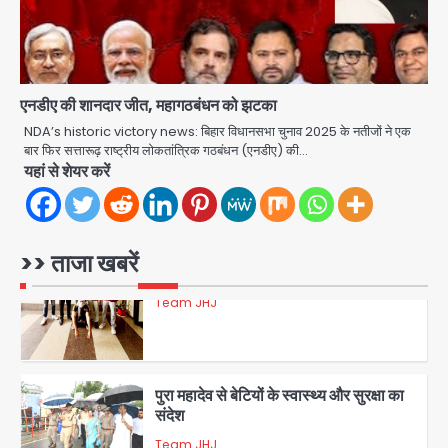
डबल मर्डर का मुख्य साजिशकर्ता क्राइम ब्रांच
के हत्थे
Team JHJ
एनडीए की शानदार जीत, महागठबंधन को झटका
4
NDA’s historic victory news: बिहार विधानसभा चुनाव 2025 के नतीजों ने एक
बार फिर सत्तारूढ़ राष्ट्रीय लोकतांत्रिक गठबंधन (एनडीए) की…
यहां से शेयर करें
रोहित चौधरी गैंग का कुख्यात बदमाश राजस्थान
से गिरफ्तार
Team JHJ
>> ताजा खबरें
5
पुरा महादेव से बेटियों के स्वास्थ्य और सुरक्षा का
संदेश
Team JHJ
1
अब पहला स्थान हासिल करना लक्ष्य: डीएम