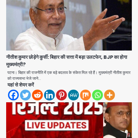
नीतीश कुमार छोड़ेगे कुर्सी: बिहार की सत्ता में बड़ा उलटफेर, BJP का होगा
अब पहला स्थान हासिल करना लक्ष्य: डीएम
मुख्यमंत्री?
Team JHJ
पटना। बिहार की राजनीति में एक बड़े बदलाव के संकेत मिल रहे हैं। मुख्यमंत्री नीतीश कुमार
2
को राज्यसभा भेजे जाने…
यहां से शेयर करें
28 साल बाद कानून के शिकंजे में आया हत्या का
फरार आरोपी
Team JHJ
3