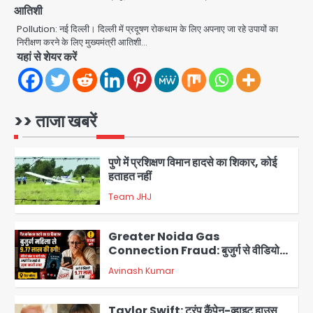
आतिशी
Noida Crime News: नोएडा सेक्टर-51
में 15 वर्षीय घरेलू सहायिका का शव पंखे से लटका
Pollution: नई दिल्ली। दिल्ली में प्रदूषण रोकथाम के लिए अपनाए जा रहे उपायों का
मिला
निरीक्षण करने के लिए मुख्यमंत्री आतिशी…
Avinash Kumar
5
यहां से शेयर करें
Baramati Airport Plane Crash:
रनवे पर ट्रेनी विमान क्रैश, जांच शुरू
>> ताजा खबरें
Avinash Kumar
1
पुणे में प्रशिक्षण विमान हादसे का शिकार, कोई
हताहत नहीं
Team JHJ
2
Greater Noida Gas
Connection Fraud: बुजुर्ग से वीडियो
कॉल पर 9.77 लाख की साइबर फ्रॉड
Avinash Kumar
3
Taylor Swift: ट्रंप कैंपेन-व्हाइट हाउस