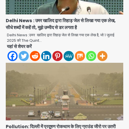
Delhi News : उमर खालिद द्वारा तिहाड़ जेल से लिखा गया एक लेख,
सीधे शब्दों में कहें तो, मुझे उम्मीद से डर लगता है
Delhi News :उमर खालिद द्वारा तिहाड़ जेल से लिखा गया एक लेख है, जो 1 जुलाई
2025 को The Quint…
पुणे में प्रशिक्षण विमान हादसे का शिकार, कोई
यहां से शेयर करें
हताहत नहीं
Team JHJ
2
Greater Noida Gas
Connection Fraud: बुजुर्ग से वीडियो
कॉल पर 9.77 लाख की साइबर फ्रॉड
Avinash Kumar
3
Taylor Swift: ट्रंप कैंपेन-व्हाइट हाउस
पोस्ट से हटाए गए गाने, जानें पूरा विवाद
Avinash Kumar
4
Pollution: दिल्ली में प्रदूषण रोकथाम के लिए ग्राउंड जीरो पर उतरी