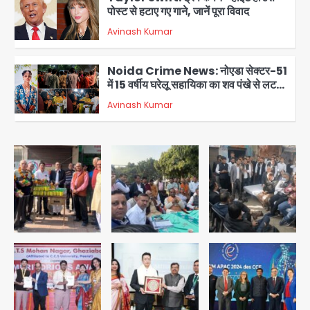
पोस्ट से हटाए गए गाने, जानें पूरा विवाद
Avinash Kumar
4
Noida Crime News: नोएडा सेक्टर-51
में 15 वर्षीय घरेलू सहायिका का शव पंखे से लटका
मिला
Avinash Kumar
5
Baramati Airport Plane Crash:
रनवे पर ट्रेनी विमान क्रैश, जांच शुरू
Avinash Kumar
1
पुणे में प्रशिक्षण विमान हादसे का शिकार, कोई
हताहत नहीं
Team JHJ
2
Greater Noida Gas
Connection Fraud: बुजुर्ग से वीडियो