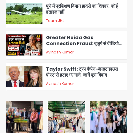
Greater Noida Gas
Connection Fraud: बुजुर्ग से वीडियो
कॉल पर 9.77 लाख की साइबर फ्रॉड
Avinash Kumar
4
Taylor Swift: ट्रंप कैंपेन-व्हाइट हाउस
पोस्ट से हटाए गए गाने, जानें पूरा विवाद
Avinash Kumar
5
Air India Phuket Delhi flight:
कैप्टन का डोप टेस्ट पॉजिटिव, 17 घायल;
DGCA जांच जारी
Avinash Kumar
1
Baramati Airport Plane Crash:
रनवे पर ट्रेनी विमान क्रैश, जांच शुरू
Avinash Kumar
2
पुणे में प्रशिक्षण विमान हादसे का शिकार, कोई