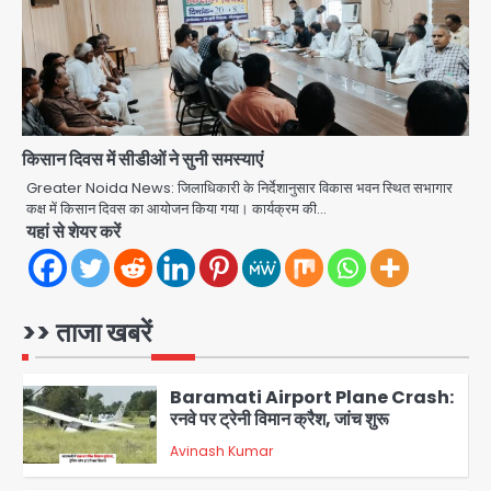
4
Taylor Swift: ट्रंप कैंपेन-व्हाइट हाउस
पोस्ट से हटाए गए गाने, जानें पूरा विवाद
Avinash Kumar
5
किसान दिवस में सीडीओं ने सुनी समस्याएं
Air India Phuket Delhi flight:
कैप्टन का डोप टेस्ट पॉजिटिव, 17 घायल;
Greater Noida News: जिलाधिकारी के निर्देशानुसार विकास भवन स्थित सभागार
कक्ष में किसान दिवस का आयोजन किया गया। कार्यक्रम की…
DGCA जांच जारी
Avinash Kumar
यहां से शेयर करें
1
Baramati Airport Plane Crash:
रनवे पर ट्रेनी विमान क्रैश, जांच शुरू
>> ताजा खबरें
Avinash Kumar
2
पुणे में प्रशिक्षण विमान हादसे का शिकार, कोई
हताहत नहीं
Team JHJ
3