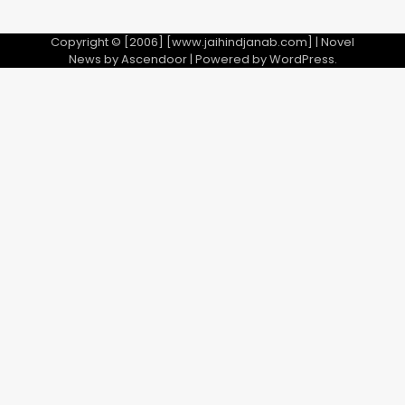
Copyright © [2006] [www.jaihindjanab.com] | Novel
News by
Ascendoor
| Powered by
WordPress
.