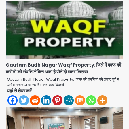
Baramati Airport Plane Crash:
रनवे पर ट्रेनी विमान क्रैश, जांच शुरू
Gautam Budh Nagar Waqf Property: जिले में वक्फ की
Avinash Kumar
2
करोड़ों की संपत्ति लेकिन आता है पौने दो लाख किराया
Gautam Budh Nagar Waqf Property: वक्फ की संपत्तियों को लेकर यूपी में
पुणे में प्रशिक्षण विमान हादसे का शिकार, कोई
अभियान चलाया जा रहा है। कहा कहा कितनी…
हताहत नहीं
यहां से शेयर करें
Team JHJ
3
Greater Noida Gas
Connection Fraud: बुजुर्ग से वीडियो
कॉल पर 9.77 लाख की साइबर फ्रॉड
Avinash Kumar