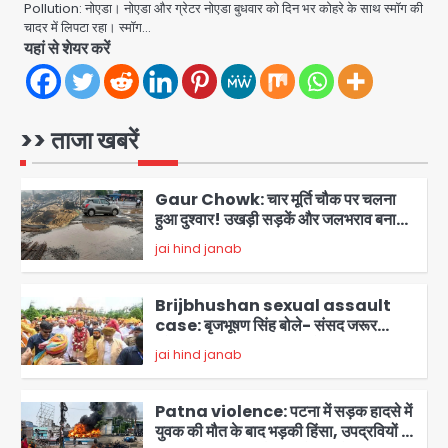
ने शुरू की सैंपलिंग जांच
Pollution: नोएडा। नोएडा और ग्रेटर नोएडा बुधवार को दिन भर कोहरे के साथ स्मॉग की
jai hind janab
5
चादर में लिपटा रहा। स्मॉग…
यहां से शेयर करें
Noida waterlogging: नोएडा में
‘हाईटेक सिटी’ के दावों की खुली पोल,
सेक्टर-95 अंडरपास में 3-4 फीट भरा पानी,
Avinash Kumar
आधे घंटे तक फंसी रही एम्बुलेंस
1
>> ताजा खबरें
Gaur Chowk: चार मूर्ति चौक पर चलना
हुआ दुश्वार! उखड़ी सड़कें और जलभराव बना
आफत, अंडरपास पर भी खतरा
jai hind janab
2
Brijbhushan sexual assault
case: बृजभूषण सिंह बोले- संसद जरूर
लौटूंगा, हुई चरित्र हत्या की कोशिश, प्रियंका
jai hind janab
3
गांधी को बरगलाया गया, यौन शोषण नहीं ‘गुड-
बैड टच’ का था मामला
Patna violence: पटना में सड़क हादसे में
युवक की मौत के बाद भड़की हिंसा, उपद्रवियों ने
फूंकीं 10 गाड़ियां, ट्रैफिक पोस्ट और स्लीपर
jai hind janab