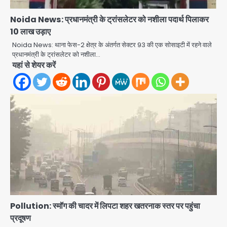
Noida News: प्रधानमंत्री के ट्रांसलेटर को नशीला पदार्थ पिलाकर
10 लाख उड़ाए
Noida News: थाना फेस-2 क्षेत्र के अंतर्गत सेक्टर 93 की एक सोसाइटी में रहने वाले
Gaur Chowk: चार मूर्ति चौक पर चलना
प्रधानमंत्री के ट्रांसलेटर को नशीला…
हुआ दुश्वार! उखड़ी सड़कें और जलभराव बना
यहां से शेयर करें
आफत, अंडरपास पर भी खतरा
jai hind janab
2
Brijbhushan sexual assault
case: बृजभूषण सिंह बोले- संसद जरूर
लौटूंगा, हुई चरित्र हत्या की कोशिश, प्रियंका
jai hind janab
3
गांधी को बरगलाया गया, यौन शोषण नहीं ‘गुड-
बैड टच’ का था मामला
Patna violence: पटना में सड़क हादसे में
युवक की मौत के बाद भड़की हिंसा, उपद्रवियों ने
फूंकीं 10 गाड़ियां, ट्रैफिक पोस्ट और स्लीपर
jai hind janab
बस भी जलाई, NH-30 जाम
4
Pollution: स्मॉग की चादर में लिपटा शहर खतरनाक स्तर पर पहुंचा
Green Arch Society: सेविअर ग्रीन
प्रदूषण
आर्च में दूषित पानी में मिला ई-कोलाई, अथॉरिटी