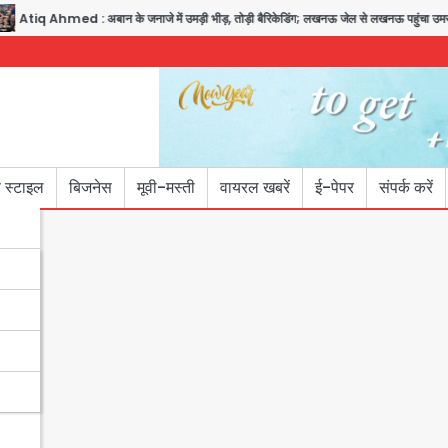
Ahmed : अबान के जनाजे में उमड़ी भीड़, तोड़ी बैरिकेडिंग; लखनऊ जेल से लखनऊ पहुंचा उमर
 स्टाइल
बिजनेस
मूवी-मस्ती
वायरल खबरें
ई-पेपर
संपर्क करें