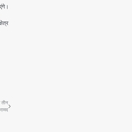
एंगे।
षेत्र
त तीन
बरामद