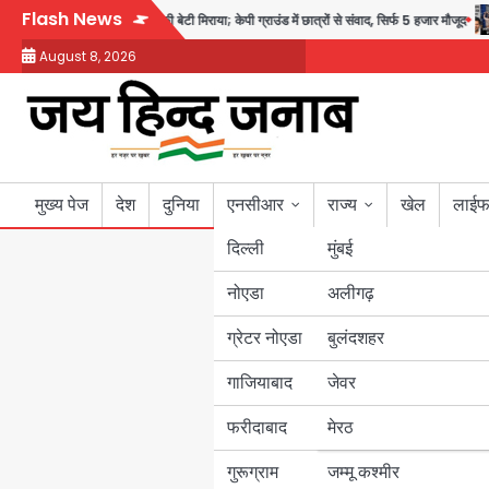
Skip
Flash News
ाथ में प्रियंका की बेटी मिराया; केपी ग्राउंड में छात्रों से संवाद, सिर्फ 5 हजार मौजूद
Atiq 
to
August 8, 2026
content
मुख्य पेज
देश
दुनिया
एनसीआर
राज्य
खेल
लाईफ
दिल्ली
मुंबई
नोएडा
उत्तर प्रदेश
अलीगढ़
ग्रेटर नोएडा
बुलंदशहर
बिहार
गाजियाबाद
जेवर
पंजाब
फरीदाबाद
मेरठ
हरियाणा
गुरूग्राम
जम्मू कश्मीर