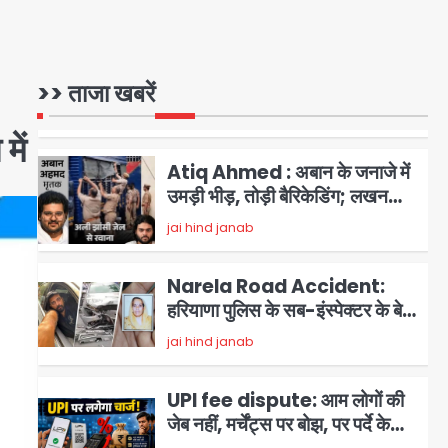
महाअभियान, डीएम ने की समीक्षा बैठक
5
Rahul Gandhi Prayagraj
Visit: राहुल गांधी प्रयागराज पहुंचे,
>> ताजा खबरें
साथ में प्रियंका की बेटी मिराया; केपी
Avinash Kumar
1
ग्राउंड में छात्रों से संवाद, सिर्फ 5
में
हजार मौजूद
Atiq Ahmed : अबान के जनाजे में
उमड़ी भीड़, तोड़ी बैरिकेडिंग; लखनऊ
जेल से लखनऊ पहुंचा उमर
jai hind janab
2
Narela Road Accident:
हरियाणा पुलिस के सब-इंस्पेक्टर के बेटे
ने मर्सिडीज से मारी टक्कर, 70 वर्षीय
jai hind janab
3
राहगीर महिला की मौत
UPI fee dispute: आम लोगों की
जेब नहीं, मर्चेंट्स पर बोझ, पर पर्दे के