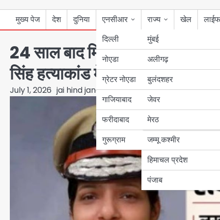
मुख्य पेज
देश
दुनिया
एनसीआर
राज्य
खेल
लाईफ
दिल्ली
मुंबई
24 साल बाद मिला इंसाफ: नोएडा पुलिस 
नोएडा
उत्तर प्रदेश
अलीगढ़
सिंह हत्याकांड में CBI कोर्ट ने तीन
ग्रेटर नोएडा
बुलंदशहर
बिहार
July 1, 2026
jai hind janab
गाजियाबाद
जेवर
पंजाब
फरीदाबाद
मेरठ
हरियाणा
गुरूग्राम
जम्मू कश्मीर
हिमाचल प्रदेश
पंजाब