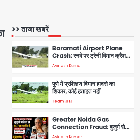
Air India Phuket Delhi
flight: कैप्टन का डोप टेस्ट
पॉजिटिव, 17 घायल; DGCA जांच
>> ताजा खबरें
का
Avinash Kumar
1
जारी
Baramati Airport Plane
Crash: रनवे पर ट्रेनी विमान क्रैश,
जांच शुरू
Avinash Kumar
2
पुणे में प्रशिक्षण विमान हादसे का
शिकार, कोई हताहत नहीं
Team JHJ
3
Greater Noida Gas
Connection Fraud: बुजुर्ग से
वीडियो कॉल पर 9.77 लाख की साइबर
Avinash Kumar
4