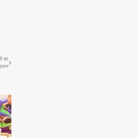
ों का
ंचालन