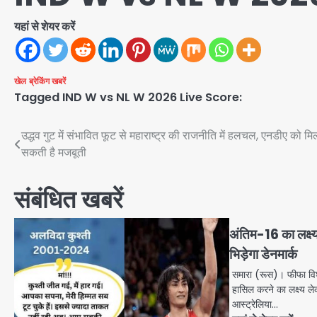
यहां से शेयर करें
खेल
ब्रेकिंग खबरें
Tagged
IND W vs NL W 2026 Live Score:
Post
उद्धव गुट में संभावित फूट से महाराष्ट्र की राजनीति में हलचल, एनडीए को मि
सकती है मजबूती
navigation
संबंधित खबरें
अंतिम-16 का लक्ष्
भिड़ेगा डेनमार्क
समारा (रूस)। फीफा विश्
हासिल करने का लक्ष्य ल
आस्ट्रेलिया…