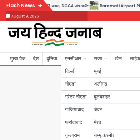
Skip
Flash News
न का डोप टेस्ट पॉजिटिव, 17 घायल; DGCA जांच जारी
Baramati Airport Plane Crash:
to
August 9, 2026
content
मुख्य पेज
देश
दुनिया
एनसीआर
राज्य
खेल
लाईफ
दिल्ली
मुंबई
नोएडा
उत्तर प्रदेश
अलीगढ़
ग्रेटर नोएडा
बुलंदशहर
बिहार
गाजियाबाद
जेवर
पंजाब
फरीदाबाद
मेरठ
हरियाणा
गुरूग्राम
जम्मू कश्मीर