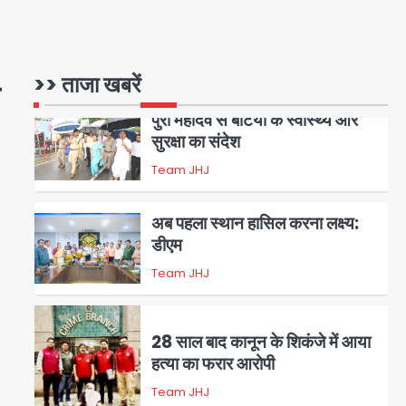
Trump’s Dual Crisis: ईरान
युद्ध से नहीं मिल रहा एग्ज़िट रास्ता,
जन्मसिद्ध नागरिकता पर सुप्रीम कोर्ट
Avinash Kumar
1
>> ताजा खबरें
को दी फिर चुनौती
पुरा महादेव से बेटियों के स्वास्थ्य और
सुरक्षा का संदेश
Team JHJ
2
अब पहला स्थान हासिल करना लक्ष्य:
डीएम
Team JHJ
3
28 साल बाद कानून के शिकंजे में आया
हत्या का फरार आरोपी
Team JHJ