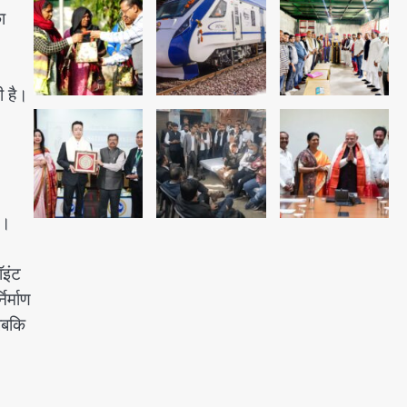
अब पहला स्थान हासिल करना लक्ष्य:
ा
डीएम
Team JHJ
3
ी है।
28 साल बाद कानून के शिकंजे में आया
हत्या का फरार आरोपी
Team JHJ
4
ै।
ॉइंट
डबल मर्डर का मुख्य साजिशकर्ता
क्राइम ब्रांच के हत्थे
र्माण
 जबकि
Team JHJ
5