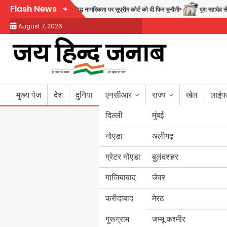
Skip
Flash News
रहा एग्ज़िट रास्ता, जन्मसिद्ध नागरिकता पर सुप्रीम कोर्ट को दी फिर चुनौती
पुरा महादेव से बेटिय
to
August 7, 2026
content
मुख्य पेज
देश
दुनिया
एनसीआर
राज्य
खेल
लाईफ
दिल्ली
मुंबई
नोएडा
उत्तर प्रदेश
अलीगढ़
ग्रेटर नोएडा
बुलंदशहर
बिहार
गाजियाबाद
जेवर
पंजाब
फरीदाबाद
मेरठ
हरियाणा
गुरूग्राम
जम्मू कश्मीर