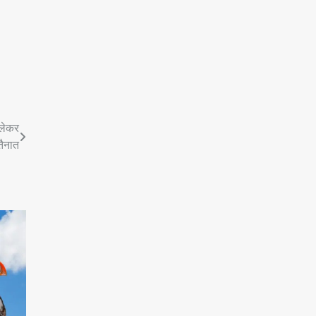
 लेकर
तैनात