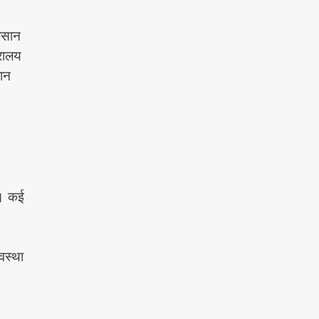
ुकसान
्रालय
रान
गे। कई
वस्था