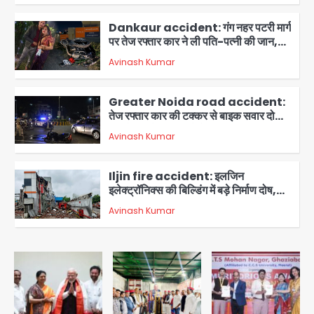
गिरफ्तार, 98 मोबाइल और 450 पार्ट्स बरामद
Dankaur accident: गंग नहर पटरी मार्ग
पर तेज रफ्तार कार ने ली पति-पत्नी की जान,
गांव में मातम
Avinash Kumar
3
Greater Noida road accident:
तेज रफ्तार कार की टक्कर से बाइक सवार दो
युवकों की मौत, परिवारों में मातम
Avinash Kumar
4
Iljin fire accident: इलजिन
इलेक्ट्रॉनिक्स की बिल्डिंग में बड़े निर्माण दोष,
कंक्रीट बीम तिरछा; पीडब्ल्यूडी ऑडिट में
Avinash Kumar
चौंकाने वाला खुलासा
5
Minor daughter abuse case in
Noida: 7 साल की मासूम बेटी के साथ
अश्लील हरकत करने वाले पिता को मां ने रंगेहाथ
Avinash Kumar
पकड़ा, पुलिस ने किया गिरफ्तार
1