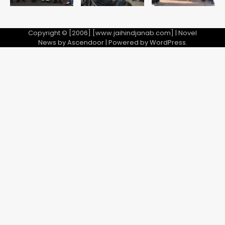
Copyright © [2006] [www.jaihindjanab.com] | Novel
News by
Ascendoor
| Powered by
WordPress
.