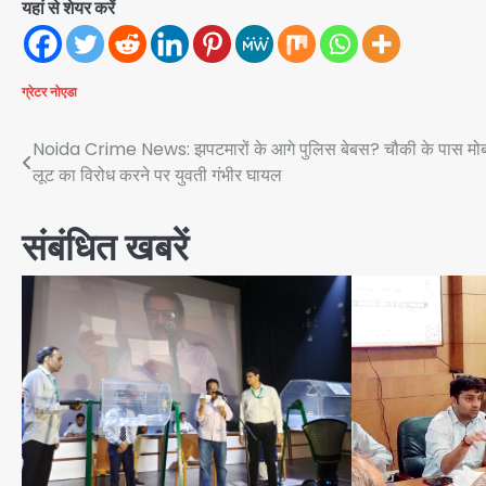
यहां से शेयर करें
ग्रेटर नोएडा
Post
Noida Crime News: झपटमारों के आगे पुलिस बेबस? चौकी के पास मो
लूट का विरोध करने पर युवती गंभीर घायल
navigation
संबंधित खबरें