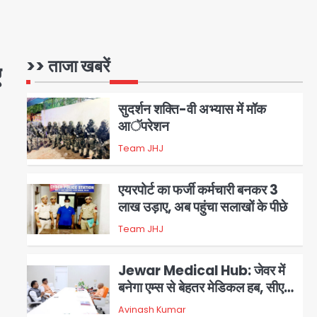
सहयोग
युवा इनोवेटरों की सोच से हाईटेक होगी
दिल्ली पुलिस
Team JHJ
1
>> ताजा खबरें
ए
सुदर्शन शक्ति-वी अभ्यास में मॉक
आॅपरेशन
Team JHJ
2
एयरपोर्ट का फर्जी कर्मचारी बनकर 3
लाख उड़ाए, अब पहुंचा सलाखों के पीछे
Team JHJ
3
Jewar Medical Hub: जेवर में
बनेगा एम्स से बेहतर मेडिकल हब, सीएम
योगी को लिखा पत्र
Avinash Kumar
4