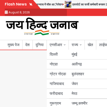
Skip
Flash News
स
सुदर्शन शक्ति-वी अभ्यास में मॉक आॅपरेशन
एयरपोर्ट का फर्जी कर्मचारी बनकर 3 लाख उ
to
August 8, 2026
content
मुख्य पेज
देश
दुनिया
एनसीआर
राज्य
खेल
लाईफ
दिल्ली
मुंबई
नोएडा
उत्तर प्रदेश
अलीगढ़
ग्रेटर नोएडा
बुलंदशहर
बिहार
गाजियाबाद
जेवर
पंजाब
फरीदाबाद
मेरठ
हरियाणा
गुरूग्राम
जम्मू कश्मीर