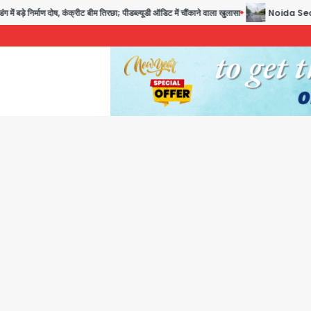
ण दोष, कंक्रीट बीम तिरछा; पीडब्ल्यूडी ऑडिट में चौंकाने वाला खुलासा
Noida Sector-105: खूंखार क