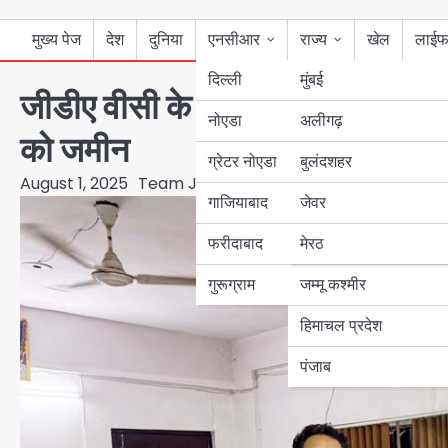
मुख्य पेज
देश
दुनिया
एनसीआर
राज्य
खेल
लाईफ
दिल्ली
मुंबई
जीडीए वीसी के प्रयासों से बंधा रोड क
नोएडा
उत्तर प्रदेश
अलीगढ़
को जमीन
ग्रेटर नोएडा
बुलंदशहर
बिहार
August 1, 2025
Team JHJ
गाजियाबाद
जेवर
पंजाब
फरीदाबाद
मेरठ
हरियाणा
गुरूग्राम
जम्मू कश्मीर
हिमाचल प्रदेश
पंजाब