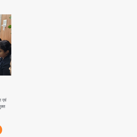
 एवं
ुक्त