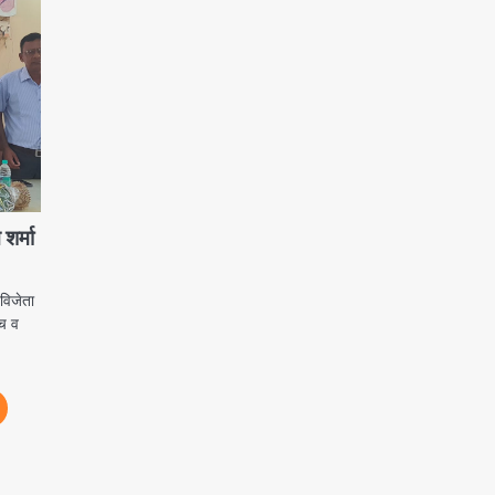
शर्मा
विजेता
ॉच व