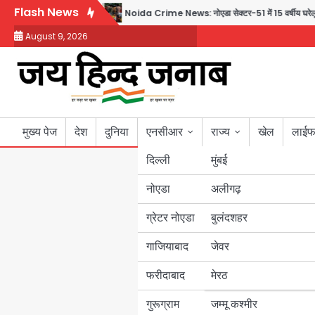
Skip
Flash News
जानें पूरा विवाद
Noida Crime News: नोएडा सेक्टर-51 में 15 वर्षीय घरेलू सहायिका का शव
to
August 9, 2026
content
मुख्य पेज
देश
दुनिया
एनसीआर
राज्य
खेल
लाईफ
दिल्ली
मुंबई
नोएडा
उत्तर प्रदेश
अलीगढ़
ग्रेटर नोएडा
बुलंदशहर
बिहार
गाजियाबाद
जेवर
पंजाब
फरीदाबाद
मेरठ
हरियाणा
गुरूग्राम
जम्मू कश्मीर