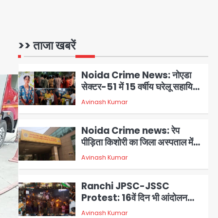
Noida Crime News: नोएडा
सेक्टर-51 में 15 वर्षीय घरेलू सहायिका
का शव पंखे से लटका मिला
>> ताजा खबरें
Avinash Kumar
2
Noida Crime news: रेप
पीड़िता किशोरी का जिला अस्पताल में
हुआ गर्भपात, उधर सेक्टर-49 में
Avinash Kumar
3
महिला को मिली ब्लास्ट की धमकी
Ranchi JPSC-JSSC
Protest: 16वें दिन भी आंदोलन
जारी, CBI जांच और 14th Exam
Avinash Kumar
4
रद्द करने की मांग
Milk price hike in
Maharashtra: महाराष्ट्र में 11
अगस्त से दूध के दाम 2 रुपये प्रति
Avinash Kumar
5