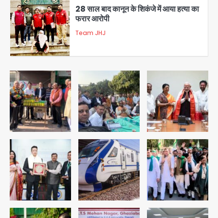
28 साल बाद कानून के शिकंजे में आया हत्या का
फरार आरोपी
Team JHJ
3
डबल मर्डर का मुख्य साजिशकर्ता क्राइम ब्रांच
के हत्थे
Team JHJ
4
रोहित चौधरी गैंग का कुख्यात बदमाश राजस्थान
से गिरफ्तार
Team JHJ