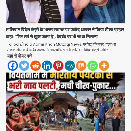
तालिबान विदेश मंत्री के भारत स्वागत पर जावेद अख्तर ने किया तीखा प्रहार
कहा: ‘सिर शर्म से झुक जाता है’, देवबंद पर भी साधा निशाना
Taliban/India Aamir Khan Muttaqi News: प्रसिद्ध गीतकार, पटकथा
लेखक और कवि जावेद अख्तर ने अफगानिस्तान के तालिबान विदेश मंत्री आमिर…
यहां से शेयर करें
एंटी-बर्गलरी सेल की बड़ी कामयाबी, चोरी के
माल की खरीद-फरोख्त करने वाले गिरोह का
भंडाफोड़
Team JHJ
2
सरकारी भर्ती परीक्षाओं में नकल कराने वाले
अंतरराज्यीय गिरोह का भंडाफोड़, मास्टरमाइंड