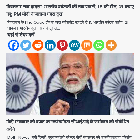
समेत 7 गिरफ्तार
Team JHJ
वियतनाम नाव हादसा: भारतीय पर्यटकों की नाव पलटी, 15 की मौत, 21 बचाए
3
गए; PM मोदी ने जताया गहरा दुख
आॅपरेशन ह्यप्रहारह्ण : 72 घंटे में उत्तर-पश्चिम
वियतनाम के Phu Quoc द्वीप के पास स्पीडबोट पलटने से 15 भारतीय पर्यटक शहीद, 21
जिला पुलिस का बड़ा एक्शन
घायल। भारतीय दूतावास ने कंट्रोल…
यहां से शेयर करें
Team JHJ
4
Sajid Rashidi’s controversial:
शिवभक्त नहीं, आतंकवादी हैं’, मौलाना का
कांवड़ियों पर विवादित बयान, BJP विधायक ने
Avinash Kumar
कराई FIR, NSA की मांग
5
Har Ghar Tiranga Campaign:
गौतमबुद्धनगर में 9 से 17 अगस्त तक चलेगा जन-
जागरूकता महाअभियान, डीएम ने की समीक्षा
Avinash Kumar
बैठक
1
मोदी मंगलवार को बजट पर उद्योगमंडल सीआईआई के सम्मेलन को संबोधित
करेंगे
एंटी-बर्गलरी सेल की बड़ी कामयाबी, चोरी के
Delhi News: नयी दिल्ली: प्रधानमंत्री नरेन्द्र मोदी मंगलवार को भारतीय उद्योग परिसंघ
माल की खरीद-फरोख्त करने वाले गिरोह का