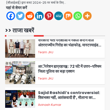
(सीआईआई) द्वारा बजट 2024-25 पर चर्चा के लिए…
भंडाफोड़
Team JHJ
यहां से शेयर करें
2
सरकारी भर्ती परीक्षाओं में नकल कराने वाले
अंतरराज्यीय गिरोह का भंडाफोड़, मास्टरमाइंड
>> ताजा खबरें
समेत 7 गिरफ्तार
Team JHJ
3
आॅपरेशन ह्यप्रहारह्ण : 72 घंटे में उत्तर-पश्चिम
जिला पुलिस का बड़ा एक्शन
Team JHJ
4
Sajid Rashidi’s controversial:
शिवभक्त नहीं, आतंकवादी हैं’, मौलाना का
कांवड़ियों पर विवादित बयान, BJP विधायक ने
Avinash Kumar
कराई FIR, NSA की मांग
5
Har Ghar Tiranga Campaign:
गौतमबुद्धनगर में 9 से 17 अगस्त तक चलेगा जन-