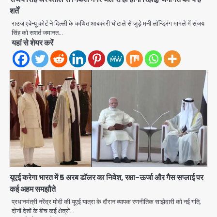
शर्तें
राउज एवेन्यू कोर्ट ने दिल्ली के कथित आबकारी घोटाले से जुड़े मनी लॉन्ड्रिंग मामले में संजय
Noida Authority: कर्तव्यनिष्ठा की
सिंह को सशर्त जमानत…
मिसाल, मूसलाधार बारिश के बीच नोएडा
यहां से शेयर करें
प्राधिकरण ने संभाला मोर्चा, सेक्टर 105
Avinash Kumar
आरडब्ल्यूए ने जताया आभार
2
Türkiye-Pakistan: मक्का में सऊदी,
तुर्की और पाकिस्तान का साझा रक्षा समझौता,
जानें इसके मायने
Avinash Kumar
3
Greater Noida (Badalpur):
सरिया लदा कैंटर अनियंत्रित होकर घुसा
किराना दुकान में , ड्राइवर की मौत
Avinash Kumar
4
यूएई करेगा भारत में 5 अरब डॉलर का निवेश, रक्षा-ऊर्जा और गैस सप्लाई पर
DC Movie Review: लोकेश कनगराज की
कई अहम समझौते
एक्टिंग डेब्यू फिल्म विजुअली स्ट्राइकिंग लेकिन
प्रधानमंत्री नरेंद्र मोदी की यूएई यात्रा के दौरान व्यापक रणनीतिक साझेदारी को नई गति,
स्क्रीनप्ले में कमजोर, लेकिन कहानी अधूरी रह
Avinash Kumar
दोनों देशों के बीच कई क्षेत्रों…
5
गई, 3 स्टार रेटिंग