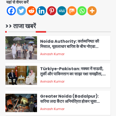
यहां से शेयर करें
Felix Hospital Noida: फेलिक्स
हॉस्पिटल और नोएडा लोक मंच की पहल, अब
सिर्फ 30 रुपये में मिलेगी 24 घंटे ऑनलाइन
Avinash Kumar
1
>> ताजा खबरें
डॉक्टर परामर्श सुविधा
Noida Authority: कर्तव्यनिष्ठा की
मिसाल, मूसलाधार बारिश के बीच नोएडा
प्राधिकरण ने संभाला मोर्चा, सेक्टर 105
Avinash Kumar
आरडब्ल्यूए ने जताया आभार
2
Türkiye-Pakistan: मक्का में सऊदी,
तुर्की और पाकिस्तान का साझा रक्षा समझौता,
जानें इसके मायने
Avinash Kumar
3
Greater Noida (Badalpur):
सरिया लदा कैंटर अनियंत्रित होकर घुसा
किराना दुकान में , ड्राइवर की मौत
Avinash Kumar
4