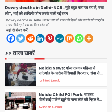
jai hind janab
4
Dowry deaths in Delhi-NCR:: मुझे बहुत मारा जा रहा है, बचा
लो”, भाई को आखिरी फोन करके चली गई बहन
नोएडा में IPS अधिकारी बनकर बुजुर्ग को किया
डिजिटल अरेस्ट, 22 लाख रुपये की ठगी
Dowry deaths in Delhi-NCR:: देश की राजधानी दिल्ली और उससे सटे राष्ट्रीय
राजधानी क्षेत्र में एक बार फिर दहेज की…
jai hind janab
यहां से शेयर करें
5
Noida Authority: जांच के घेरे में प्लानिंग
विभाग, GM मीना भार्गव पर उठ रहे सवाल,
कार्रवाई में देरी पर भी चर्चा तेज
>> ताजा खबरें
jai hind janab
1
Noida News: गांजा तस्कर महिला से
सांठगांठ के आरोप में सिपाही गिरफ्तार, सेवा से
बर्खास्त, कई पुलिसकर्मियों में डर
jai hind janab
2
Noida Child PGI Park: चाइल्ड
पीजीआई पार्क में झूले के पास लोहे की ग्रिल में
उतरा करंट, 7 साल के बच्चे की हालत गंभीर,
Avinash Kumar
बिजली विभाग पर लापरवाही का आरोप
3