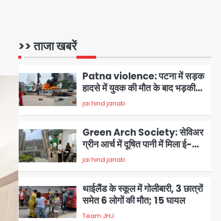
हत्या की कोशिश, प्रियंका गांधी को
बरगलाया गया, यौन शोषण नहीं ‘गुड-
Patna violence: पटना में सड़क
बैड टच’ का था मामला
हादसे में युवक की मौत के बाद भड़की
>> ताजा खबरें
हिंसा, उपद्रवियों ने फूंकीं 10 गाड़ियां,
jai hind janab
2
ट्रैफिक पोस्ट और स्लीपर बस भी
जलाई, NH-30 जाम
Green Arch Society: सेविअर
ग्रीन आर्च में दूषित पानी में मिला ई-
कोलाई, अथॉरिटी ने शुरू की सैंपलिंग
jai hind janab
3
जांच
थाईलैंड के स्कूल में गोलीबारी, 3 छात्रों
समेत 6 लोगों की मौत; 15 घायल
Team JHJ
4
Thailand School
Shooting: बैंकॉक के पास स्कूल में
छात्र ने की अंधाधुंध फायरिंग, हमलावर
Avinash Kumar
5