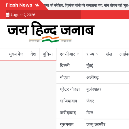
Skip
Flash News
 हुई चरित्र हत्या की कोशिश, प्रियंका गांधी को बरगलाया गया, यौन शोषण नहीं ‘गुड-बैड टच’ का थ
to
August 7, 2026
content
मुख्य पेज
देश
दुनिया
एनसीआर
राज्य
खेल
लाईफ
दिल्ली
मुंबई
नोएडा
उत्तर प्रदेश
अलीगढ़
ग्रेटर नोएडा
बुलंदशहर
बिहार
गाजियाबाद
जेवर
पंजाब
फरीदाबाद
मेरठ
हरियाणा
गुरूग्राम
जम्मू कश्मीर