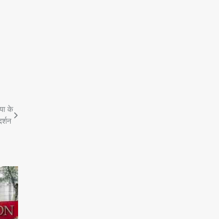
या के
दर्शन