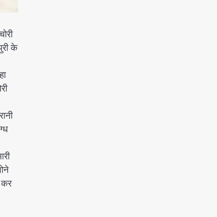
चोरी
री के
हा
ोरी
रानी
ग्ध
ारी
ोने
छ कर