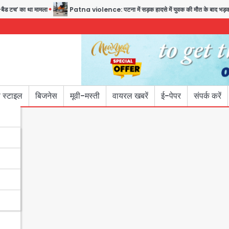
ा मामला
Patna violence: पटना में सड़क हादसे में युवक की मौत के बाद भड़की हिंसा, उपद्रविय
 स्टाइल
बिजनेस
मूवी-मस्ती
वायरल खबरें
ई-पेपर
संपर्क करें