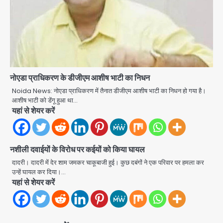
speech: युवाओं को ‘दर्द, डेटा, दौलत’ का
संदेश, बीजेपी का वार
Avinash Kumar
2
युवा इनोवेटरों की सोच से हाईटेक होगी दिल्ली
पुलिस
Team JHJ
नोएडा प्राधिकरण के डीजीएम आशीष भाटी का निधन
3
Noida News: नोएडा प्राधिकरण में तैनात डीजीएम आशीष भाटी का निधन हो गया है।
आशीष भाटी को डेंगू हुआ था…
सुदर्शन शक्ति-वी अभ्यास में मॉक आॅपरेशन
यहां से शेयर करें
Team JHJ
4
नशीली दवाईयों के विरोध पर कईयों को किया घायल
एयरपोर्ट का फर्जी कर्मचारी बनकर 3 लाख
उड़ाए, अब पहुंचा सलाखों के पीछे
दादरी। दादरी में देर शाम जमकर चाकूबाजी हुई। कुछ दबंगों ने एक परिवार पर हमला कर
उन्हें घायल कर दिया।…
Team JHJ
यहां से शेयर करें
5
Noida Sector-49: सेक्टर-49 में 18
साल की मेड ने की खुदकुशी, शरीर पर नहीं मिली