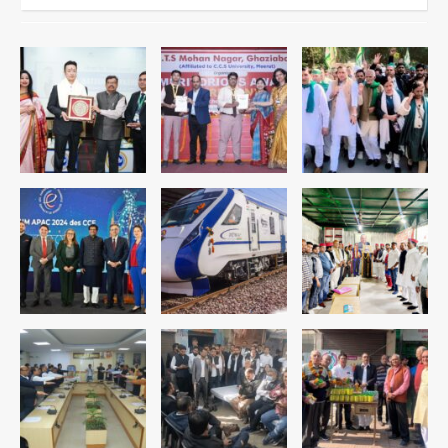
Noida Sector-49: सेक्टर-49 में 18
साल की मेड ने की खुदकुशी, शरीर पर नहीं मिली
कोई बाहरी
Avinash Kumar
1
Rahul Gandhi’s Prayagraj
speech: युवाओं को ‘दर्द, डेटा, दौलत’ का
संदेश, बीजेपी का वार
Avinash Kumar
2
युवा इनोवेटरों की सोच से हाईटेक होगी दिल्ली
पुलिस
Team JHJ
3
सुदर्शन शक्ति-वी अभ्यास में मॉक आॅपरेशन
Team JHJ
4