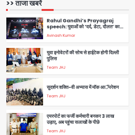
कोई बाहरी
>> ताजा खबरें
Avinash Kumar
1
Rahul Gandhi’s Prayagraj
speech: युवाओं को ‘दर्द, डेटा, दौलत’ का
संदेश, बीजेपी का वार
Avinash Kumar
2
युवा इनोवेटरों की सोच से हाईटेक होगी दिल्ली
पुलिस
Team JHJ
3
सुदर्शन शक्ति-वी अभ्यास में मॉक आॅपरेशन
Team JHJ
4
एयरपोर्ट का फर्जी कर्मचारी बनकर 3 लाख
उड़ाए, अब पहुंचा सलाखों के पीछे
Team JHJ
5