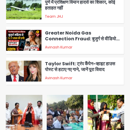
पुणे में प्रशिक्षण विमान हादसे का शिकार, कोई
हताहत नहीं
Team JHJ
3
Greater Noida Gas
Connection Fraud: बुजुर्ग से वीडियो
कॉल पर 9.77 लाख की साइबर फ्रॉड
Avinash Kumar
4
Taylor Swift: ट्रंप कैंपेन-व्हाइट हाउस
पोस्ट से हटाए गए गाने, जानें पूरा विवाद
Avinash Kumar
5
Air India Phuket Delhi flight:
कैप्टन का डोप टेस्ट पॉजिटिव, 17 घायल;
DGCA जांच जारी
Avinash Kumar
1
Baramati Airport Plane Crash: