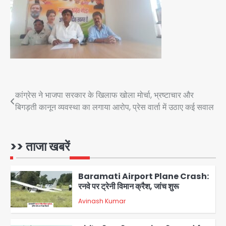
Greater Noida Gas
Connection Fraud: बुजुर्ग से वीडियो
कॉल पर 9.77 लाख की साइबर फ्रॉड
Avinash Kumar
4
Taylor Swift: ट्रंप कैंपेन-व्हाइट हाउस
पोस्ट से हटाए गए गाने, जानें पूरा विवाद
Post
कांग्रेस ने भाजपा सरकार के खिलाफ खोला मोर्चा, भ्रष्टाचार और
Avinash Kumar
5
बिगड़ती कानून व्यवस्था का लगाया आरोप, प्रेस वार्ता में उठाए कई सवाल
navigation
Air India Phuket Delhi flight:
कैप्टन का डोप टेस्ट पॉजिटिव, 17 घायल;
DGCA जांच जारी
>> ताजा खबरें
Avinash Kumar
1
Baramati Airport Plane Crash:
रनवे पर ट्रेनी विमान क्रैश, जांच शुरू
Avinash Kumar
2