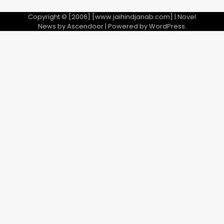
Copyright © [2006] [www.jaihindjanab.com] | Novel
News by
Ascendoor
| Powered by
WordPress
.