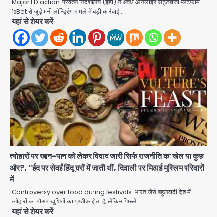
Major ED action: प्रवर्तन निदेशालय (ईडी) ने अवैध ऑनलाइन सट्टेबाजी प्लेटफॉर्म
1xBet से जुड़े मनी लॉन्ड्रिंग मामले में बड़ी कार्रवाई…
यहां से शेयर करें
अब पहला स्थान हासिल करना लक्ष्य: डीएम
Team JHJ
2
28 साल बाद कानून के शिकंजे में आया हत्या का
फरार आरोपी
Team JHJ
3
त्योहारों पर खान-पान को लेकर विवाद जारी सिर्फ राजनीति का खेल या कुछ
डबल मर्डर का मुख्य साजिशकर्ता क्राइम ब्रांच
और?, “ईद पर सेवईं हिंदू घरों में जाती थीं, दिवाली पर मिठाई मुस्लिम परिवारों
के हत्थे
में
Team JHJ
Controversy over food during festivals: भारत जैसे बहुलवादी देश में
त्योहारों का मौसम खुशियों का प्रतीक होता है, लेकिन पिछले…
यहां से शेयर करें