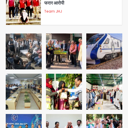
फरार आरोपी
Team JHJ
3
डबल मर्डर का मुख्य साजिशकर्ता क्राइम ब्रांच
के हत्थे
Team JHJ
4
रोहित चौधरी गैंग का कुख्यात बदमाश राजस्थान
से गिरफ्तार
Team JHJ
5