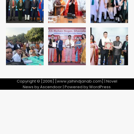
पुरा महादेव से बेटियों के स्वास्थ्य और सुरक्षा का
संदेश
Team JHJ
1
अब पहला स्थान हासिल करना लक्ष्य: डीएम
Team JHJ
2
28 साल बाद कानून के शिकंजे में आया हत्या का
फरार आरोपी
Copyright © [2006] [www.jaihindjanab.com] | Novel
News by
Ascendoor
| Powered by
WordPress
.
Team JHJ
3
डबल मर्डर का मुख्य साजिशकर्ता क्राइम ब्रांच
के हत्थे