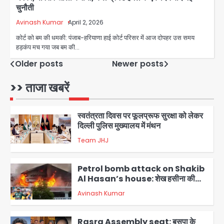
चुनौती
आॅपरेशन विस्टा 1.0: वीजा शर्तों का उल्लंघन
करने वाले 11 बांग्लादेशी नागरिक सेंट्रल जिला
Avinash Kumar
April 2, 2026
पुलिस के हत्थे चढ़े
कोर्ट को बम की धमकी: पंजाब-हरियाणा हाई कोर्ट परिसर में आज दोपहर उस समय
Team JHJ
हड़कंप मच गया जब बम की…
1
Posts
Older posts
Newer posts
स्वतंत्रता दिवस पर फूलप्रूफ सुरक्षा को लेकर
दिल्ली पुलिस मुख्यालय में मंथन
navigation
>> ताजा खबरें
Team JHJ
2
Petrol bomb attack on Shakib
Al Hasan’s house: शेख हसीना की
वर्चुअल प्रेस कॉन्फ्रेंस में जुड़ने पर भड़का
Avinash Kumar
गुस्सा, शाकिब अल हसन के मगुरा स्थित घर पर
3
पेट्रोल बम से हमला
Rasra Assembly seat: बसपा के
इकलौते विधायक उमाशंकर सिंह का निधन, दो
साल से कैंसर से जूझ रहे थे
Avinash Kumar
4