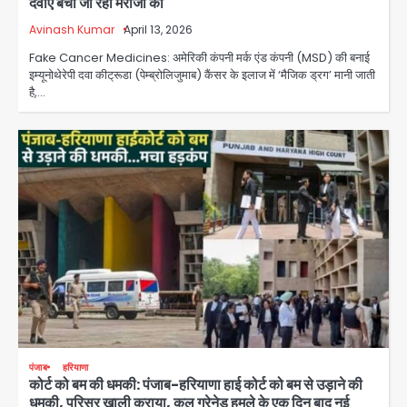
दवाएं बेची जा रही मरीजों को
Avinash Kumar
April 13, 2026
स्वतंत्रता दिवस पर फूलप्रूफ सुरक्षा को लेकर
Fake Cancer Medicines: अमेरिकी कंपनी मर्क एंड कंपनी (MSD) की बनाई
दिल्ली पुलिस मुख्यालय में मंथन
इम्यूनोथेरेपी दवा कीट्रूडा (पेम्ब्रोलिजुमाब) कैंसर के इलाज में ‘मैजिक ड्रग’ मानी जाती
Team JHJ
है,…
2
Petrol bomb attack on Shakib
Al Hasan’s house: शेख हसीना की
वर्चुअल प्रेस कॉन्फ्रेंस में जुड़ने पर भड़का
Avinash Kumar
गुस्सा, शाकिब अल हसन के मगुरा स्थित घर पर
3
पेट्रोल बम से हमला
Rasra Assembly seat: बसपा के
इकलौते विधायक उमाशंकर सिंह का निधन, दो
साल से कैंसर से जूझ रहे थे
Avinash Kumar
4
डीएम अस्मिता लाल ने गोद में उठाकर दिया
अपनत्व का सहारा
पंजाब
हरियाणा
Team JHJ
कोर्ट को बम की धमकी: पंजाब-हरियाणा हाई कोर्ट को बम से उड़ाने की
5
धमकी, परिसर खाली कराया, कल ग्रेनेड हमले के एक दिन बाद नई