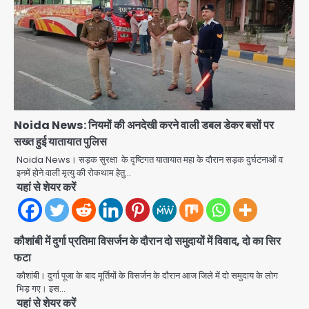
पुरा महादेव से बेटियों के स्वास्थ्य और सुरक्षा का
संदेश
Team JHJ
2
अब पहला स्थान हासिल करना लक्ष्य: डीएम
Team JHJ
3
Noida News: नियमों की अनदेखी करने वाली डबल डेकर बसों पर
सख्त हुई यातायात पुलिस
28 साल बाद कानून के शिकंजे में आया हत्या का
Noida News। सड़क सुरक्षा के दृष्टिगत यातायात महा के दौरान सड़क दुर्घटनाओं व
फरार आरोपी
इनमें होने वाली मृत्यु की रोकथाम हेतु…
यहां से शेयर करें
Team JHJ
4
कौशांबी में दुर्गा प्रतिमा विसर्जन के दौरान दो समुदायों में विवाद, दो का सिर
फटा
डबल मर्डर का मुख्य साजिशकर्ता क्राइम ब्रांच
कौशांबी। दुर्गा पूजा के बाद मूर्तियों के विसर्जन के दौरान आज जिले में दो समुदाय के लोग
के हत्थे
भिड़ गए। इस…
यहां से शेयर करें
Team JHJ