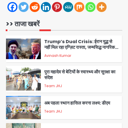
5
>> ताजा खबरें
Trump’s Dual Crisis: ईरान युद्ध से
नहीं मिल रहा एग्ज़िट रास्ता, जन्मसिद्ध नागरिकता
पर सुप्रीम कोर्ट को दी फिर चुनौती
Avinash Kumar
1
पुरा महादेव से बेटियों के स्वास्थ्य और सुरक्षा का
संदेश
Team JHJ
2
अब पहला स्थान हासिल करना लक्ष्य: डीएम
Team JHJ
3
28 साल बाद कानून के शिकंजे में आया हत्या का
फरार आरोपी