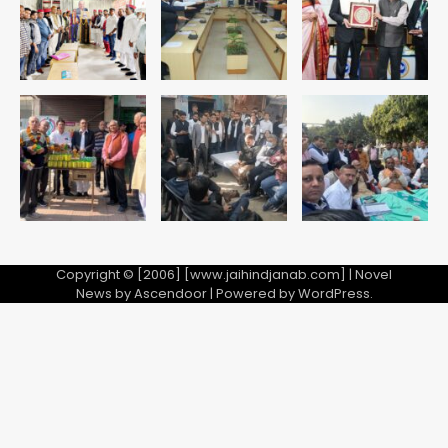
2
अब पहला स्थान हासिल करना लक्ष्य: डीएम
Team JHJ
3
28 साल बाद कानून के शिकंजे में आया हत्या का
फरार आरोपी
Team JHJ
4
Copyright © [2006] [www.jaihindjanab.com] | Novel
News by
Ascendoor
| Powered by
WordPress
.
डबल मर्डर का मुख्य साजिशकर्ता क्राइम ब्रांच
के हत्थे
Team JHJ
5