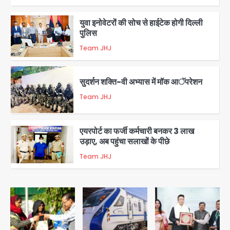
युवा इनोवेटरों की सोच से हाईटेक होगी दिल्ली
पुलिस
Team JHJ
3
सुदर्शन शक्ति-वी अभ्यास में मॉक आॅपरेशन
Team JHJ
4
एयरपोर्ट का फर्जी कर्मचारी बनकर 3 लाख
उड़ाए, अब पहुंचा सलाखों के पीछे
Team JHJ
5
Noida Sector-49: सेक्टर-49 में 18
साल की मेड ने की खुदकुशी, शरीर पर नहीं मिली
कोई बाहरी
Avinash Kumar
1