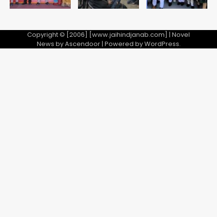
Copyright © [2006] [www.jaihindjanab.com] | Novel
News by
Ascendoor
| Powered by
WordPress
.