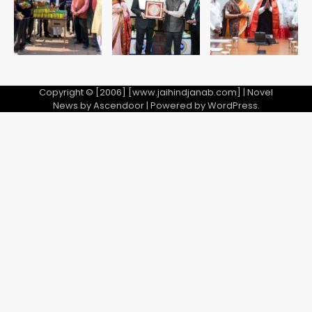
Copyright © [2006] [www.jaihindjanab.com] | Novel
News by
Ascendoor
| Powered by
WordPress
.