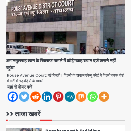
Air India Phuket Delhi flight:
कैप्टन का डोप टेस्ट पॉजिटिव, 17 घायल;
DGCA जांच जारी
Avinash Kumar
4
Baramati Airport Plane Crash:
रनवे पर ट्रेनी विमान क्रैश, जांच शुरू
Avinash Kumar
5
अमानतुल्लाह खान के खिलाफ मामले में कोई गवाह बयान दर्ज कराने नहीं
पहुंचा
Shaheen Bagh News: बारिश के बाद
शाहीन बाग में जलभराव और गड्ढे, सीवर काम से
Rouse Avenue Court: नई दिल्ली। दिल्ली के राऊज एवेन्यू कोर्ट ने दिल्ली वक्फ बोर्ड
लोग परेशान
में भर्ती में गड़बड़ियों के मामले…
Avinash Kumar
1
यहां से शेयर करें
Zepto Dhoom: ग्रेटर नोएडा के धूम
मानिकपुर Zepto वेयरहाउस में वेतन कटौती
को लेकर 100 से ज्यादा कर्मचारियों का विरोध
>> ताजा खबरें
Avinash Kumar
प्रदर्शन
2