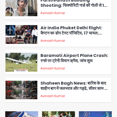
Parshvanath Building
Shooting: सिक्योरिटी गार्ड की गोली से 17
वर्षीय किशोर की मौत
Avinash Kumar
3
Air India Phuket Delhi flight:
कैप्टन का डोप टेस्ट पॉजिटिव, 17 घायल;
DGCA जांच जारी
Avinash Kumar
4
Baramati Airport Plane Crash:
रनवे पर ट्रेनी विमान क्रैश, जांच शुरू
Avinash Kumar
5
Shaheen Bagh News: बारिश के बाद
शाहीन बाग में जलभराव और गड्ढे, सीवर काम से
लोग परेशान
Avinash Kumar
1
Zepto Dhoom: ग्रेटर नोएडा के धूम
मानिकपुर Zepto वेयरहाउस में वेतन कटौती