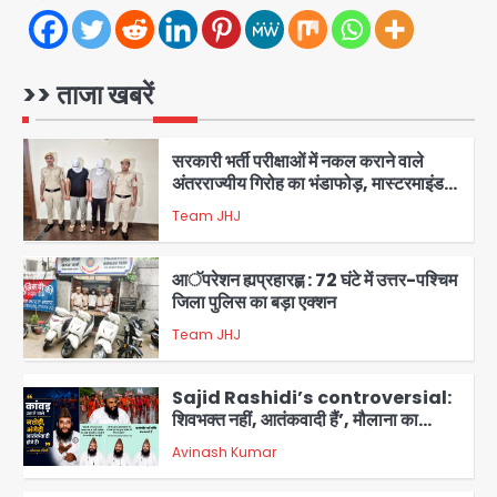
एंटी-बर्गलरी सेल की बड़ी कामयाबी, चोरी के
माल की खरीद-फरोख्त करने वाले गिरोह का
भंडाफोड़
>> ताजा खबरें
Team JHJ
1
सरकारी भर्ती परीक्षाओं में नकल कराने वाले
अंतरराज्यीय गिरोह का भंडाफोड़, मास्टरमाइंड
समेत 7 गिरफ्तार
Team JHJ
2
आॅपरेशन ह्यप्रहारह्ण : 72 घंटे में उत्तर-पश्चिम
जिला पुलिस का बड़ा एक्शन
Team JHJ
3
Sajid Rashidi’s controversial:
शिवभक्त नहीं, आतंकवादी हैं’, मौलाना का
कांवड़ियों पर विवादित बयान, BJP विधायक ने
Avinash Kumar
कराई FIR, NSA की मांग
4