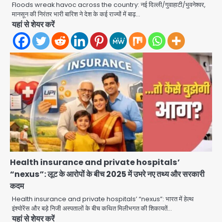
Floods wreak havoc across the country: नई दिल्ली/गुवाहाटी/भुवनेश्वर,
मानसून की निरंतर भारी बारिश ने देश के कई राज्यों में बाढ़…
यहां से शेयर करें
सरकारी भर्ती परीक्षाओं में नकल कराने वाले
अंतरराज्यीय गिरोह का भंडाफोड़, मास्टरमाइंड
समेत 7 गिरफ्तार
Team JHJ
2
आॅपरेशन ह्यप्रहारह्ण : 72 घंटे में उत्तर-पश्चिम
जिला पुलिस का बड़ा एक्शन
Team JHJ
3
Sajid Rashidi’s controversial:
शिवभक्त नहीं, आतंकवादी हैं’, मौलाना का
कांवड़ियों पर विवादित बयान, BJP विधायक ने
Health insurance and private hospitals’
Avinash Kumar
कराई FIR, NSA की मांग
4
“nexus”: लूट के आरोपों के बीच 2025 में उभरे नए तथ्य और सरकारी
कदम
Felix Hospital Noida: फेलिक्स
हॉस्पिटल और नोएडा लोक मंच की पहल, अब
Health insurance and private hospitals’ “nexus”: भारत में हेल्थ
सिर्फ 30 रुपये में मिलेगी 24 घंटे ऑनलाइन
इंश्योरेंस और बड़े निजी अस्पतालों के बीच कथित मिलीभगत की शिकायतें…
Avinash Kumar
5
यहां से शेयर करें
डॉक्टर परामर्श सुविधा