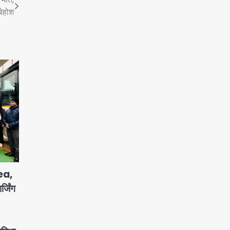
बेहोश
ea,
जिंग