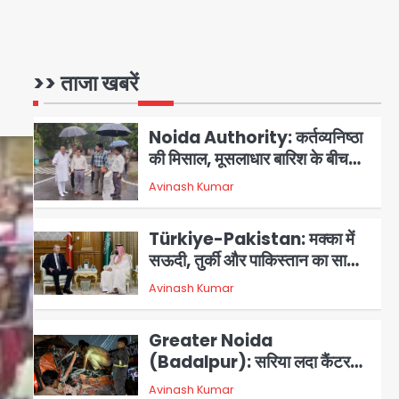
1
Avinash Kumar
24 घंटे ऑनलाइन डॉक्टर परामर्श
सुविधा
Noida Authority: कर्तव्यनिष्ठा
की मिसाल, मूसलाधार बारिश के बीच
>> ताजा खबरें
नोएडा प्राधिकरण ने संभाला मोर्चा,
Avinash Kumar
सेक्टर 105 आरडब्ल्यूए ने जताया
2
आभार
Türkiye-Pakistan: मक्का में
सऊदी, तुर्की और पाकिस्तान का साझा
रक्षा समझौता, जानें इसके मायने
Avinash Kumar
3
Greater Noida
(Badalpur): सरिया लदा कैंटर
अनियंत्रित होकर घुसा किराना दुकान
Avinash Kumar
4
में , ड्राइवर की मौत
DC Movie Review: लोकेश
कनगराज की एक्टिंग डेब्यू फिल्म