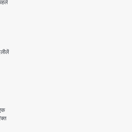
पहले
लीलें
 एक
िक्त