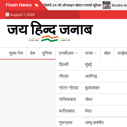
Skip
Flash News
्फ 30 रुपये में मिलेगी 24 घंटे ऑनलाइन डॉक्टर परामर्श सुविधा
Noida Authority: कर्तव्यन
to
August 7, 2026
content
मुख्य पेज
देश
दुनिया
एनसीआर
राज्य
खेल
लाईफ
दिल्ली
मुंबई
नोएडा
उत्तर प्रदेश
अलीगढ़
ग्रेटर नोएडा
बुलंदशहर
बिहार
गाजियाबाद
जेवर
पंजाब
फरीदाबाद
मेरठ
हरियाणा
गुरूग्राम
जम्मू कश्मीर