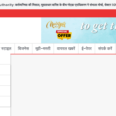
िष्ठा की मिसाल, मूसलाधार बारिश के बीच नोएडा प्राधिकरण ने संभाला मोर्चा, सेक्टर 105 आरडब्ल्यूए न
 स्टाइल
बिजनेस
मूवी-मस्ती
वायरल खबरें
ई-पेपर
संपर्क करें