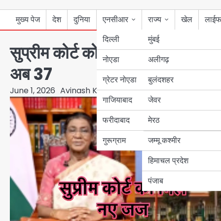
मुख्य पेज
देश
दुनिया
एनसीआर
राज्य
खेल
लाईफ
दिल्ली
मुंबई
सुप्रीम कोर्ट को मिले 5 नए जज, राष्ट
नोएडा
उत्तर प्रदेश
अलीगढ़
अब 37
ग्रेटर नोएडा
बुलंदशहर
बिहार
June 1, 2026
Avinash Kumar
गाजियाबाद
जेवर
पंजाब
फरीदाबाद
मेरठ
हरियाणा
गुरूग्राम
जम्मू कश्मीर
हिमाचल प्रदेश
पंजाब