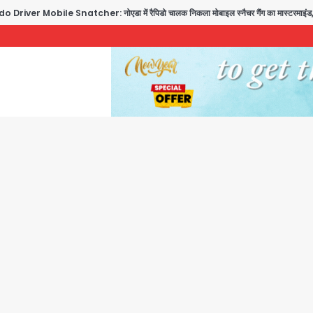
ile Snatcher: नोएडा में रैपिडो चालक निकला मोबाइल स्नैचर गैंग का मास्टरमाइंड, जीरा-बॉल बेचने