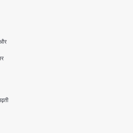
ो और
सर
बढ़ती