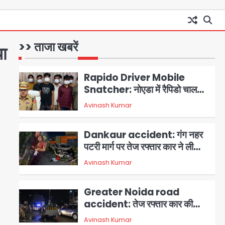
बेटी के साथ अश्लील हरकत करने वाले
Avinash Kumar
1
पिता को मां ने रंगेहाथ पकड़ा, पुलिस ने
किया गिरफ्तार
Rapido Driver Mobile
>> ताजा खबरें
या
Snatcher: नोएडा में रैपिडो चालक
निकला मोबाइल स्नैचर गैंग का
Avinash Kumar
2
मास्टरमाइंड, जीरा-बॉल बेचने वालों को
बेचता था चोरी के फोन; 8 गिरफ्तार,
Dankaur accident: गंग नहर
98 मोबाइल और 450 पार्ट्स बरामद
पटरी मार्ग पर तेज रफ्तार कार ने ली
पति-पत्नी की जान, गांव में मातम
Avinash Kumar
3
Greater Noida road
accident: तेज रफ्तार कार की
टक्कर से बाइक सवार दो युवकों की
Avinash Kumar
4
मौत, परिवारों में मातम
Iljin fire accident: इलजिन