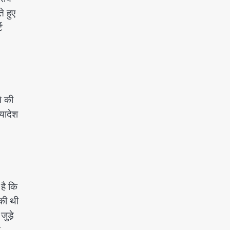
े हुए
ट
े की
यादेश
 है कि
ुकी थी
ुड़े
न