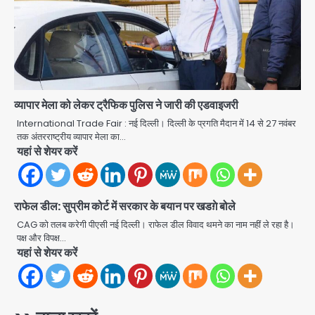
मानिकपुर Zepto वेयरहाउस में वेतन कटौती
को लेकर 100 से ज्यादा कर्मचारियों का विरोध
Avinash Kumar
प्रदर्शन
2
Parshvanath Building
Shooting: सिक्योरिटी गार्ड की गोली से 17
वर्षीय किशोर की मौत
Avinash Kumar
3
व्यापार मेला को लेकर ट्रैफिक पुलिस ने जारी की एडवाइजरी
International Trade Fair : नई दिल्ली। दिल्ली के प्रगति मैदान में 14 से 27 नवंबर
Air India Phuket Delhi flight:
तक अंतरराष्ट्रीय व्यापार मेला का…
कैप्टन का डोप टेस्ट पॉजिटिव, 17 घायल;
यहां से शेयर करें
DGCA जांच जारी
Avinash Kumar
4
राफेल डील: सुप्रीम कोर्ट में सरकार के बयान पर खडग़े बोले
Baramati Airport Plane Crash:
रनवे पर ट्रेनी विमान क्रैश, जांच शुरू
CAG को तलब करेगी पीएसी नई दिल्ली। राफेल डील विवाद थमने का नाम नहीं ले रहा है।
पक्ष और विपक्ष…
Avinash Kumar
5
यहां से शेयर करें
Shaheen Bagh News: बारिश के बाद
शाहीन बाग में जलभराव और गड्ढे, सीवर काम से
लोग परेशान