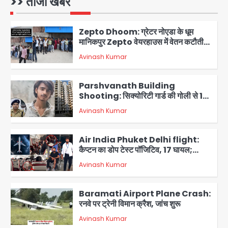
>> ताजा खबरें
Avinash Kumar
1
Zepto Dhoom: ग्रेटर नोएडा के धूम
मानिकपुर Zepto वेयरहाउस में वेतन कटौती
को लेकर 100 से ज्यादा कर्मचारियों का विरोध
Avinash Kumar
प्रदर्शन
2
Parshvanath Building
Shooting: सिक्योरिटी गार्ड की गोली से 17
वर्षीय किशोर की मौत
Avinash Kumar
3
Air India Phuket Delhi flight:
कैप्टन का डोप टेस्ट पॉजिटिव, 17 घायल;
DGCA जांच जारी
Avinash Kumar
4
Baramati Airport Plane Crash:
रनवे पर ट्रेनी विमान क्रैश, जांच शुरू
Avinash Kumar
5