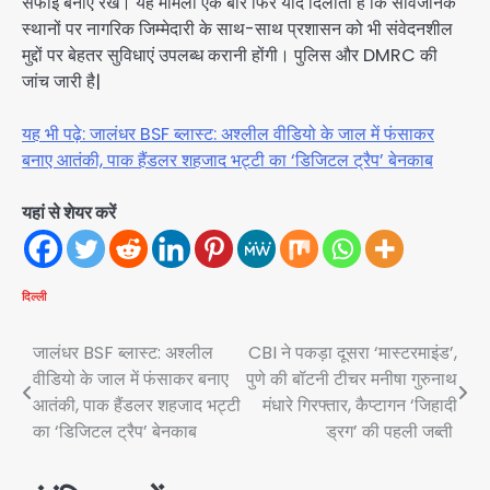
सफाई बनाए रखें। यह मामला एक बार फिर याद दिलाता है कि सार्वजनिक
स्थानों पर नागरिक जिम्मेदारी के साथ-साथ प्रशासन को भी संवेदनशील
मुद्दों पर बेहतर सुविधाएं उपलब्ध करानी होंगी। पुलिस और DMRC की
जांच जारी है|
यह भी पढ़े: जालंधर BSF ब्लास्ट: अश्लील वीडियो के जाल में फंसाकर
बनाए आतंकी, पाक हैंडलर शहजाद भट्टी का ‘डिजिटल ट्रैप’ बेनकाब
यहां से शेयर करें
दिल्ली
Post
जालंधर BSF ब्लास्ट: अश्लील
CBI ने पकड़ा दूसरा ‘मास्टरमाइंड’,
वीडियो के जाल में फंसाकर बनाए
पुणे की बॉटनी टीचर मनीषा गुरुनाथ
navigation
आतंकी, पाक हैंडलर शहजाद भट्टी
मंधारे गिरफ्तार, कैप्टागन ‘जिहादी
का ‘डिजिटल ट्रैप’ बेनकाब
ड्रग’ की पहली जब्ती