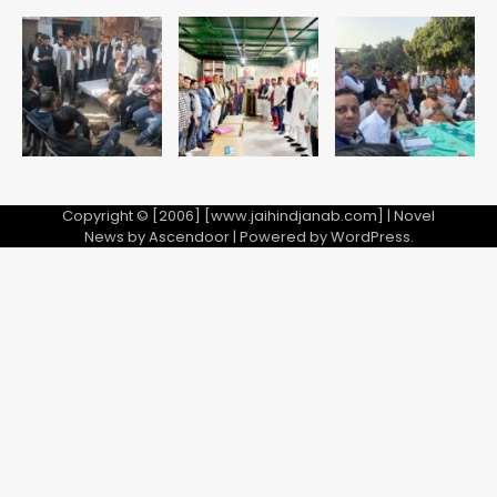
Baramati Airport Plane Crash:
रनवे पर ट्रेनी विमान क्रैश, जांच शुरू
Avinash Kumar
5
Copyright © [2006] [www.jaihindjanab.com] | Novel
News by
Ascendoor
| Powered by
WordPress
.