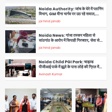
Noida Authority: जांच के घेरे में प्लानिंग
विभाग, GM मीना भार्गव पर उठ रहे सवाल,
कार्रवाई में देरी पर भी चर्चा तेज
jai hind janab
3
Noida News: गांजा तस्कर महिला से
सांठगांठ के आरोप में सिपाही गिरफ्तार, सेवा से
बर्खास्त, कई पुलिसकर्मियों में डर
jai hind janab
4
Noida Child PGI Park: चाइल्ड
पीजीआई पार्क में झूले के पास लोहे की ग्रिल में
उतरा करंट, 7 साल के बच्चे की हालत गंभीर,
Avinash Kumar
बिजली विभाग पर लापरवाही का आरोप
5
Heavy rains wreak havoc in
Uttarakhand: भूस्खलन से यमुनोत्री,
केदारनाथ और सिमली-ग्वालदम हाईवे बंद,
jai hind janab
चमोली-उत्तरकाशी में श्रद्धालु फंसे, नदियां खतरे
1
के निशान के पार