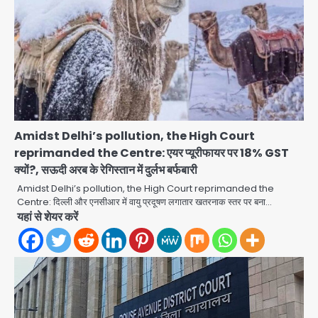
Amidst Delhi’s pollution, the High Court
reprimanded the Centre: एयर प्यूरीफायर पर 18% GST
क्यों?, सऊदी अरब के रेगिस्तान में दुर्लभ बर्फबारी
Amidst Delhi’s pollution, the High Court reprimanded the
Centre: दिल्ली और एनसीआर में वायु प्रदूषण लगातार खतरनाक स्तर पर बना…
Noida road repair delays: नोएडा
यहां से शेयर करें
में रंगीन लाइटों की चमक, लेकिन सड़कें अभी भी
उखड़ी: प्राधिकरण के सौंदर्यीकरण बनाम आम
jai hind janab
आदमी की परेशानी
2
Noida Authority: जांच के घेरे में प्लानिंग
विभाग, GM मीना भार्गव पर उठ रहे सवाल,
कार्रवाई में देरी पर भी चर्चा तेज