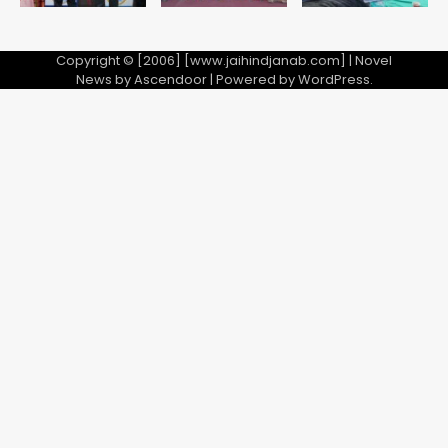
Copyright © [2006] [www.jaihindjanab.com] | Novel
News by
Ascendoor
| Powered by
WordPress
.