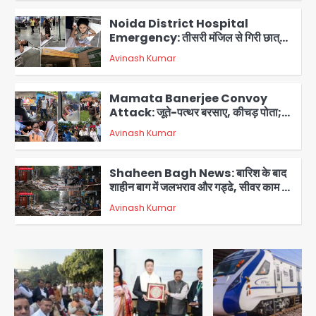
Noida District Hospital
Emergency: तीसरी मंजिल से गिरी छात्रा
को नहीं मिला इलाज, प्राइवेट अस्पताल में भर्ती
Avinash Kumar
3
Mamata Banerjee Convoy
Attack: जूते-पत्थर बरसाए, कीचड़ पोता;
बोलीं- ‘माथा फट जाता’
Avinash Kumar
4
Shaheen Bagh News: बारिश के बाद
शाहीन बाग में जलभराव और गड्ढे, सीवर काम से
लोग परेशान
Avinash Kumar
5
Second Monday of Sawan: सावन
के दूसरे सोमवार पर शिवालयों में आस्था का
सैलाब
Avinash Kumar
1