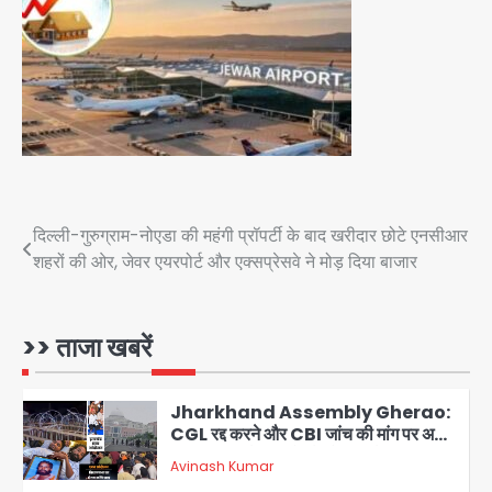
Avinash Kumar
3
Mamata Banerjee Convoy
Attack: जूते-पत्थर बरसाए, कीचड़ पोता;
बोलीं- ‘माथा फट जाता’
Avinash Kumar
4
Shaheen Bagh News: बारिश के बाद
शाहीन बाग में जलभराव और गड्ढे, सीवर काम से
लोग परेशान
Post
दिल्ली-गुरुग्राम-नोएडा की महंगी प्रॉपर्टी के बाद खरीदार छोटे एनसीआर
Avinash Kumar
5
शहरों की ओर, जेवर एयरपोर्ट और एक्सप्रेसवे ने मोड़ दिया बाजार
navigation
Second Monday of Sawan: सावन
के दूसरे सोमवार पर शिवालयों में आस्था का
सैलाब
>> ताजा खबरें
Avinash Kumar
1
Jharkhand Assembly Gherao:
CGL रद्द करने और CBI जांच की मांग पर अड़े
छात्र, वाटर कैनन और बैरिकेडिंग तैनात
Avinash Kumar
2