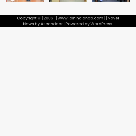
Copyright © [2006] [www.jaihindjanab.com] | Novel
News by
Ascendoor
| Powered by
WordPress
.