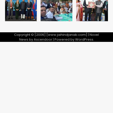
5
Copyright © [2006] [www.jaihindjanab.com] | Novel
News by
Ascendoor
| Powered by
WordPress
.