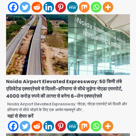
Noida Airport Elevated Expressway: 50 किमी लंबे
एलिवेटेड एक्सप्रेसवे से दिल्ली-हरियाणा से सीधे जुड़ेगा नोएडा एयरपोर्ट,
4000 करोड़ रुपये की लागत से बनेगा 6-लेन एक्सप्रेसवे
Noida Airport Elevated Expressway: नोएडा, नोएडा एयरपोर्ट को दिल्ली और
JPSC-JSSC exam scam: अनशन
हरियाणा से सीधे जोड़ने के लिए एक अत्यंत महत्वपूर्ण और…
पर बैठे देवेंद्रनाथ महतो का छात्रों ने कंधों पर
यहां से शेयर करें
निकाला विधानसभा घेराव मार्च
jai hind janab
2