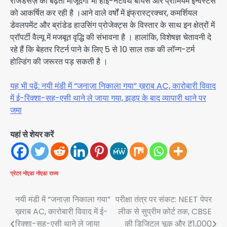
रेजिडेंसेज़ की बढ़ती मौजूदगी भी हाई-नेटवर्थ बायर्स और प्रीमियम इन्वेस्टर्स
को आकर्षित कर रही है ।आने वाले वर्षों में इंफ्रास्ट्रक्चर, कमर्शियल
डेवलपमेंट और ब्रांडेड हाउसिंग प्रोजेक्ट्स के विस्तार के साथ इन क्षेत्रों में
प्रॉपर्टी वैल्यू में मजबूत वृद्धि की संभावना है । हालांकि, विशेषज्ञ चेतावनी दे
रहे हैं कि बेहतर रिटर्न पाने के लिए 5 से 10 साल तक की लॉन्ग-टर्म
होल्डिंग की जरूरत पड़ सकती है ।
यह भी पढ़ें: नयी मंडी में “जनाज़ा निकाला गया” ख़राब AC, कारोबारी विवाद
में ई-रिक्शा-सह-एसी थाने ले जाया गया, झड़प के बाद व्यापारी थाने पर
जमा
यहां से शेयर करें
ग्रेटर नोएडा
नोएडा
राज्य
Post
नयी मंडी में “जनाज़ा निकाला गया”
परीक्षा तंत्र पर संकट: NEET पेपर
ख़राब AC, कारोबारी विवाद में ई-
लीक से सुप्रीम कोर्ट तक, CBSE
navigation
रिक्शा-सह-एसी थाने ले जाया
की डिजिटल चूक और ₹1,000