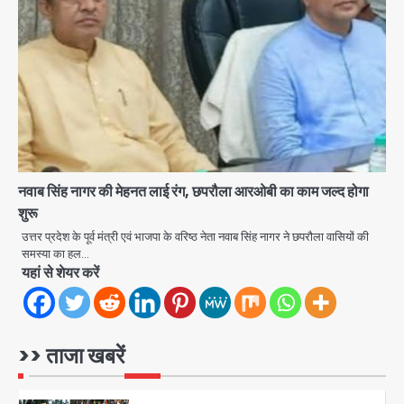
Second Monday of Sawan: सावन
के दूसरे सोमवार पर शिवालयों में आस्था का
सैलाब
Avinash Kumar
3
Jharkhand Assembly Gherao:
CGL रद्द करने और CBI जांच की मांग पर अड़े
छात्र, वाटर कैनन और बैरिकेडिंग तैनात
Avinash Kumar
4
नवाब सिंह नागर की मेहनत लाई रंग, छपरौला आरओबी का काम जल्द होगा
Noida District Hospital
शुरू
Emergency: तीसरी मंजिल से गिरी छात्रा
उत्तर प्रदेश के पूर्व मंत्री एवं भाजपा के वरिष्ठ नेता नवाब सिंह नागर ने छपरौला वासियों की
को नहीं मिला इलाज, प्राइवेट अस्पताल में भर्ती
Avinash Kumar
समस्या का हल…
5
यहां से शेयर करें
Greater Noida Crime: पुलिस वालों ने
GST कंसल्टेंट को एनकाउंटर की धमकी देकर
वसूले ₹29 लाख, मामले में FIR दर्ज
jai hind janab
>> ताजा खबरें
1
JPSC-JSSC exam scam: अनशन