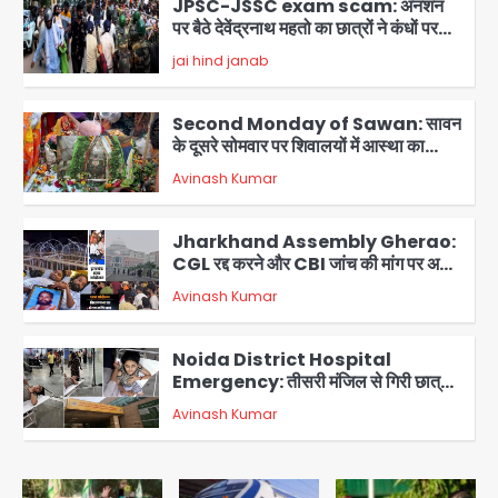
पर बैठे देवेंद्रनाथ महतो का छात्रों ने कंधों पर
निकाला विधानसभा घेराव मार्च
jai hind janab
2
Second Monday of Sawan: सावन
के दूसरे सोमवार पर शिवालयों में आस्था का
सैलाब
Avinash Kumar
3
Jharkhand Assembly Gherao:
CGL रद्द करने और CBI जांच की मांग पर अड़े
छात्र, वाटर कैनन और बैरिकेडिंग तैनात
Avinash Kumar
4
Noida District Hospital
Emergency: तीसरी मंजिल से गिरी छात्रा
को नहीं मिला इलाज, प्राइवेट अस्पताल में भर्ती
Avinash Kumar
5
Greater Noida Crime: पुलिस वालों ने
GST कंसल्टेंट को एनकाउंटर की धमकी देकर