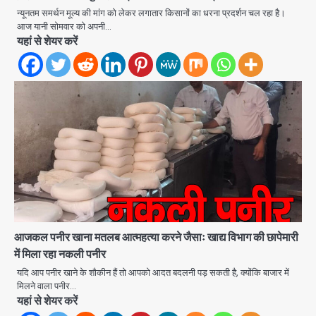
न्यूनतम समर्थन मूल्य की मांग को लेकर लगातार किसानों का धरना प्रदर्शन चल रहा है।
आज यानी सोमवार को अपनी…
Noida Authority: कर्तव्यनिष्ठा की
यहां से शेयर करें
मिसाल, मूसलाधार बारिश के बीच नोएडा
प्राधिकरण ने संभाला मोर्चा, सेक्टर 105
Avinash Kumar
आरडब्ल्यूए ने जताया आभार
2
Türkiye-Pakistan: मक्का में सऊदी,
तुर्की और पाकिस्तान का साझा रक्षा समझौता,
जानें इसके मायने
Avinash Kumar
3
Greater Noida (Badalpur):
सरिया लदा कैंटर अनियंत्रित होकर घुसा
किराना दुकान में , ड्राइवर की मौत
Avinash Kumar
4
आजकल पनीर खाना मतलब आत्महत्या करने जैसाः खाद्य विभाग की छापेमारी
DC Movie Review: लोकेश कनगराज की
में मिला रहा नकली पनीर
एक्टिंग डेब्यू फिल्म विजुअली स्ट्राइकिंग लेकिन
यदि आप पनीर खाने के शौकीन हैं तो आपको आदत बदलनी पड़ सकती है, क्योंकि बाजार में
स्क्रीनप्ले में कमजोर, लेकिन कहानी अधूरी रह
मिलने वाला पनीर…
Avinash Kumar
5
गई, 3 स्टार रेटिंग
यहां से शेयर करें