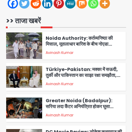
Felix Hospital Noida: फेलिक्स
हॉस्पिटल और नोएडा लोक मंच की पहल, अब
सिर्फ 30 रुपये में मिलेगी 24 घंटे ऑनलाइन
>> ताजा खबरें
Avinash Kumar
1
डॉक्टर परामर्श सुविधा
Noida Authority: कर्तव्यनिष्ठा की
मिसाल, मूसलाधार बारिश के बीच नोएडा
प्राधिकरण ने संभाला मोर्चा, सेक्टर 105
Avinash Kumar
आरडब्ल्यूए ने जताया आभार
2
Türkiye-Pakistan: मक्का में सऊदी,
तुर्की और पाकिस्तान का साझा रक्षा समझौता,
जानें इसके मायने
Avinash Kumar
3
Greater Noida (Badalpur):
सरिया लदा कैंटर अनियंत्रित होकर घुसा
किराना दुकान में , ड्राइवर की मौत
Avinash Kumar
4
DC Movie Review: लोकेश कनगराज की