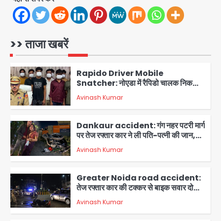
Minor daughter abuse case in
Noida: 7 साल की मासूम बेटी के साथ
अश्लील हरकत करने वाले पिता को मां ने रंगेहाथ
>> ताजा खबरें
Avinash Kumar
पकड़ा, पुलिस ने किया गिरफ्तार
1
Rapido Driver Mobile
Snatcher: नोएडा में रैपिडो चालक निकला
मोबाइल स्नैचर गैंग का मास्टरमाइंड, जीरा-बॉल
Avinash Kumar
बेचने वालों को बेचता था चोरी के फोन; 8
2
गिरफ्तार, 98 मोबाइल और 450 पार्ट्स बरामद
Dankaur accident: गंग नहर पटरी मार्ग
पर तेज रफ्तार कार ने ली पति-पत्नी की जान,
गांव में मातम
Avinash Kumar
3
Greater Noida road accident:
तेज रफ्तार कार की टक्कर से बाइक सवार दो
युवकों की मौत, परिवारों में मातम
Avinash Kumar
4