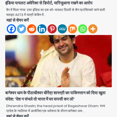
इंडिया पायलट अमेरिका से डिपोर्ट, मारिजुआना रखने का आरोप
बैग में मिला गांजा: एयर इंडिया का एक को-पायलट दिल्ली से सैन फ्रांसिस्को जाने वाली
फ्लाइट AI173 में यात्री केबिन में…
Rapido Driver Mobile
यहां से शेयर करें
Snatcher: नोएडा में रैपिडो चालक निकला
मोबाइल स्नैचर गैंग का मास्टरमाइंड, जीरा-बॉल
Avinash Kumar
बेचने वालों को बेचता था चोरी के फोन; 8
2
गिरफ्तार, 98 मोबाइल और 450 पार्ट्स बरामद
Dankaur accident: गंग नहर पटरी मार्ग
पर तेज रफ्तार कार ने ली पति-पत्नी की जान,
गांव में मातम
Avinash Kumar
3
Greater Noida road accident:
तेज रफ्तार कार की टक्कर से बाइक सवार दो
युवकों की मौत, परिवारों में मातम
Avinash Kumar
4
बागेश्वर धाम के पीठाधीश्वर धीरेंद्र शास्त्री का पाकिस्तान को दिया खुला
संदेश: ‘देश न संभले तो भारत में घर वापसी कर लो’
Iljin fire accident: इलजिन
इलेक्ट्रॉनिक्स की बिल्डिंग में बड़े निर्माण दोष,
Dhirendra Shastri, the head priest of Bageshwar Dham: मध्य
कंक्रीट बीम तिरछा; पीडब्ल्यूडी ऑडिट में
प्रदेश के ग्वालियर में आयोजित एक धर्मसभा के दौरान बागेश्वर धाम…
Avinash Kumar
चौंकाने वाला खुलासा
5
यहां से शेयर करें