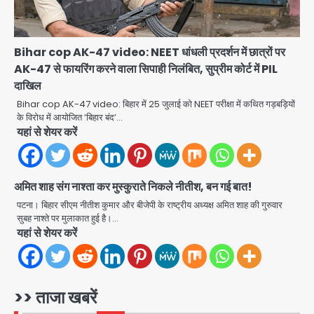
Zepto Dhoom: ग्रेटर नोएडा के धूम
मानिकपुर Zepto वेयरहाउस में वेतन कटौती
को लेकर 100 से ज्यादा कर्मचारियों का विरोध
Avinash Kumar
Bihar cop AK-47 video: NEET धांधली प्रदर्शन में छात्रों पर
प्रदर्शन
3
AK-47 से फायरिंग करने वाला सिपाही निलंबित, सुप्रीम कोर्ट में PIL
Parshvanath Building
दाखिल
Shooting: सिक्योरिटी गार्ड की गोली से 17
Bihar cop AK-47 video: बिहार में 25 जुलाई को NEET परीक्षा में कथित गड़बड़ियों
वर्षीय किशोर की मौत
के विरोध में आयोजित ‘बिहार बंद’…
Avinash Kumar
4
यहां से शेयर करें
Air India Phuket Delhi flight:
कैप्टन का डोप टेस्ट पॉजिटिव, 17 घायल;
अमित शाह संग नाश्ता कर मुस्कुराते निकले नीतीश, बन गई बात!
DGCA जांच जारी
Avinash Kumar
5
पटना। बिहार सीएम नीतीश कुमार और बीजेपी के राष्ट्रीय अध्यक्ष अमित शाह की गुरुवार
सुबह नाश्ते पर मुलाकात हुई है।…
यहां से शेयर करें
Mamata Banerjee Convoy
Attack: जूते-पत्थर बरसाए, कीचड़ पोता;
बोलीं- ‘माथा फट जाता’
Avinash Kumar
1
>> ताजा खबरें
Shaheen Bagh News: बारिश के बाद