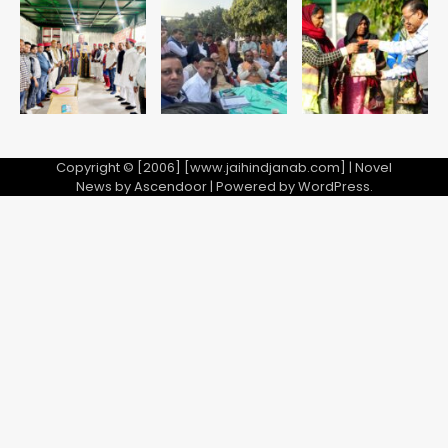
5
Copyright © [2006] [www.jaihindjanab.com] | Novel
News by
Ascendoor
| Powered by
WordPress
.