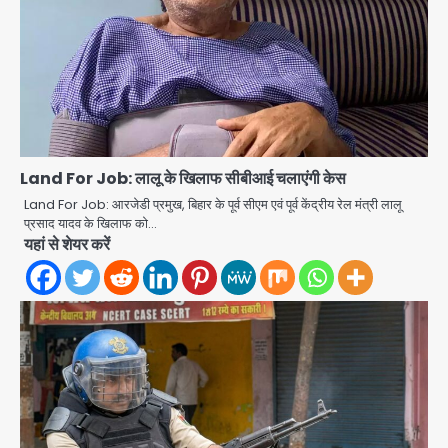
Land For Job: लालू के खिलाफ सीबीआई चलाएंगी केस
Land For Job: आरजेडी प्रमुख, बिहार के पूर्व सीएम एवं पूर्व केंद्रीय रेल मंत्री लालू
प्रसाद यादव के खिलाफ को…
यहां से शेयर करें
Shaheen Bagh News: बारिश के बाद
शाहीन बाग में जलभराव और गड्ढे, सीवर काम से
लोग परेशान
Avinash Kumar
2