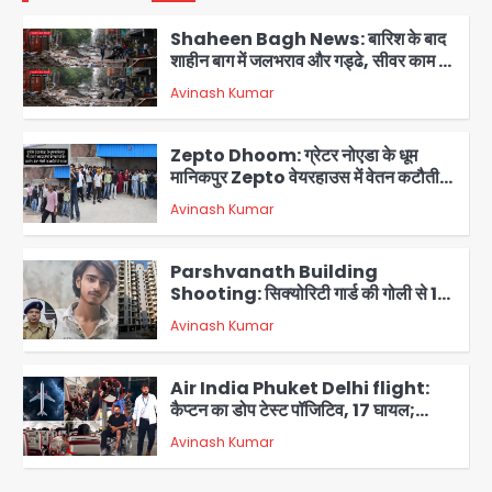
शाहीन बाग में जलभराव और गड्ढे, सीवर काम से
लोग परेशान
Avinash Kumar
2
Zepto Dhoom: ग्रेटर नोएडा के धूम
मानिकपुर Zepto वेयरहाउस में वेतन कटौती
को लेकर 100 से ज्यादा कर्मचारियों का विरोध
Avinash Kumar
प्रदर्शन
3
Parshvanath Building
Shooting: सिक्योरिटी गार्ड की गोली से 17
वर्षीय किशोर की मौत
Avinash Kumar
4
Air India Phuket Delhi flight:
कैप्टन का डोप टेस्ट पॉजिटिव, 17 घायल;
DGCA जांच जारी
Avinash Kumar
5
Mamata Banerjee Convoy
Attack: जूते-पत्थर बरसाए, कीचड़ पोता;