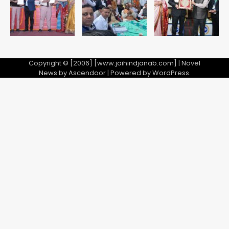
Copyright © [2006] [www.jaihindjanab.com] | Novel
News by
Ascendoor
| Powered by
WordPress
.