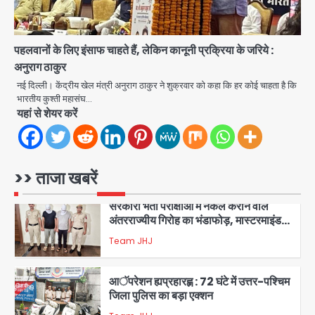
1
एंटी-बर्गलरी सेल की बड़ी कामयाबी, चोरी के
पहलवानों के लिए इंसाफ चाहते हैं, लेकिन कानूनी प्रक्रिया के जरिये :
माल की खरीद-फरोख्त करने वाले गिरोह का
भंडाफोड़
अनुराग ठाकुर
Team JHJ
2
नई दिल्ली। केंद्रीय खेल मंत्री अनुराग ठाकुर ने शुक्रवार को कहा कि हर कोई चाहता है कि
भारतीय कुश्ती महासंघ…
सरकारी भर्ती परीक्षाओं में नकल कराने वाले
यहां से शेयर करें
अंतरराज्यीय गिरोह का भंडाफोड़, मास्टरमाइंड
समेत 7 गिरफ्तार
Team JHJ
3
>> ताजा खबरें
आॅपरेशन ह्यप्रहारह्ण : 72 घंटे में उत्तर-पश्चिम
जिला पुलिस का बड़ा एक्शन
Team JHJ
4
Sajid Rashidi’s controversial:
शिवभक्त नहीं, आतंकवादी हैं’, मौलाना का
कांवड़ियों पर विवादित बयान, BJP विधायक ने
Avinash Kumar
कराई FIR, NSA की मांग
5