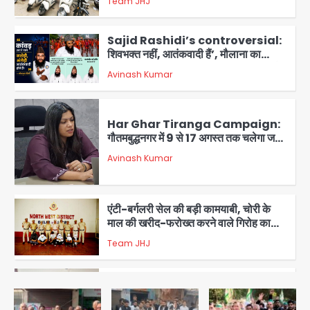
Har Ghar Tiranga Campaign:
गौतमबुद्धनगर में 9 से 17 अगस्त तक चलेगा जन-
जागरूकता महाअभियान, डीएम ने की समीक्षा
Avinash Kumar
बैठक
1
एंटी-बर्गलरी सेल की बड़ी कामयाबी, चोरी के
माल की खरीद-फरोख्त करने वाले गिरोह का
भंडाफोड़
Team JHJ
2
सरकारी भर्ती परीक्षाओं में नकल कराने वाले
अंतरराज्यीय गिरोह का भंडाफोड़, मास्टरमाइंड
समेत 7 गिरफ्तार
Team JHJ
3
आॅपरेशन ह्यप्रहारह्ण : 72 घंटे में उत्तर-पश्चिम
जिला पुलिस का बड़ा एक्शन
Team JHJ