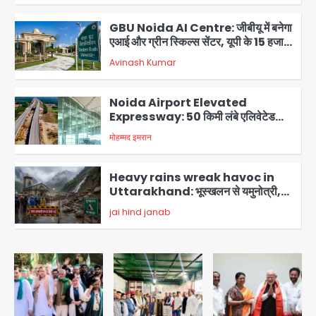
GBU Noida AI Centre: जीबीयू में बनेगा
एआई और ग्रीन स्किल्स सेंटर, यूपी के 15 हजार
युवाओं को मिलेगा फ्री ट्रेनिंग
Avinash Kumar
3
Noida Airport Elevated
Expressway: 50 किमी लंबे एलिवेटेड
एक्सप्रेसवे से दिल्ली-हरियाणा से सीधे जुड़ेगा
मोहम्मद इमरान
4
नोएडा एयरपोर्ट, 4000 करोड़ रुपये की लागत
से बनेगा 6-लेन एक्सप्रेसवे
Heavy rains wreak havoc in
Uttarakhand: भूस्खलन से यमुनोत्री,
केदारनाथ और सिमली-ग्वालदम हाईवे बंद,
jai hind janab
चमोली-उत्तरकाशी में श्रद्धालु फंसे, नदियां खतरे
5
के निशान के पार
Air India Flight Turbulence: हवा
में 5 मिनट तक कांपी फ्लाइट, क्रू मेंबर्स को रीढ़
की हड्डी में गंभीर चोट; नागरिक उड्डयन मंत्री
Avinash Kumar
पहुंचे अस्पताल
1