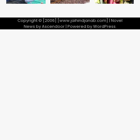
Copyright © [2006] [www.jaihindjanab.com] | Novel
News by
Ascendoor
| Powered by
WordPress
.